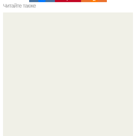
Читайте также
Полезные свойства меда, смешанного с холодной
водой.
Срезала старую ветку смородины, а внутри вместо
нормальной светлой сердцевины оказалась чёрная