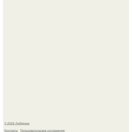
Малина отплодоносила, и многие про неё тут же забыли
до следующего лета.
Сняли лук или ранний картофель и бросили голую грядку
до весны?
© 2026 Лайфхаки
Контакты
Пользовательское соглашение