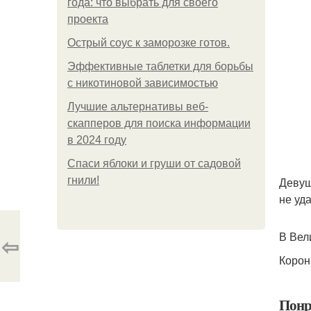
года: что выбрать для своего
проекта
Острый соус к заморозке готов.
Эффективные таблетки для борьбы
с никотиновой зависимостью
Лучшие альтернативы веб-
скапперов для поиска информации
в 2024 году
Спаси яблоки и груши от садовой
гнили!
Девуш
не уд
В Вел
⇦
Корон
Понр