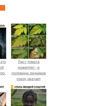
 это
Лист томата
об
пожелтел - и
ро.
половина дачников
сразу хватает
удобрение.