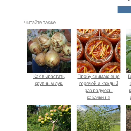
Читайте также
Как вырастить
Пробу снимаю еще
В
крупным лук.
горячей и каждый
раз радуюсь:
кабачки не
развариваются, а
соус получается
густым и
пикантным.