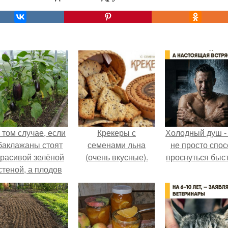
 том случае, если
Крекеры с
Холодный душ -
баклажаны стоят
семенами льна
не просто спос
красивой зелёной
(очень вкусные).
проснуться быст
стеной, а плодов
почти не видно -
радоваться тут
нечему.