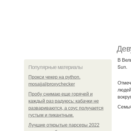
Дев
В Вел
Sun.
Популярные материалы
Прокси чекер на python.
Отмеч
mosajjal/proxychecker
людей
Пробу снимаю еще горячей и
вокру
каждый раз радуюсь: кабачки не
Семья
развариваются, а соус получается
густым и пикантным.
Лучшие открытые парсеры 2022