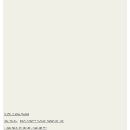
Ботва пожелтела, сосед уже достал вилы, и рука сама
тянется копать картошку.
Чем заболела груша и как ее лечить?
© 2026 Лайфхаки
Контакты
Пользовательское соглашение
Политика конфидециальности