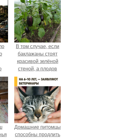
ло
В том случае, если
о
баклажаны стоят
красивой зелёной
о
стеной, а плодов
 о
почти не видно -
к
радоваться тут
нечему.
ш
Домашние питомцы
нья
способны продлить