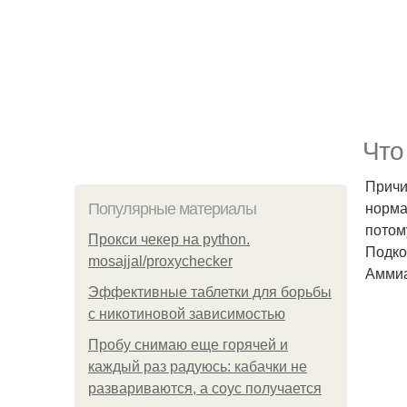
Что
Причи
норма
Популярные материалы
потом
Прокси чекер на python.
Подко
mosajjal/proxychecker
Аммиач
Эффективные таблетки для борьбы
с никотиновой зависимостью
Пробу снимаю еще горячей и
каждый раз радуюсь: кабачки не
развариваются, а соус получается