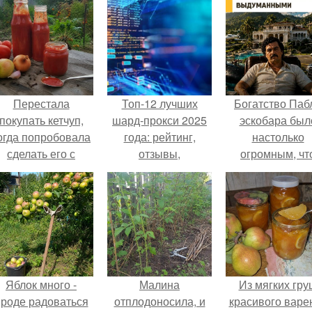
Перестала
Топ-12 лучших
Богатство Паб
покупать кетчуп,
шард-прокси 2025
эскобара был
огда попробовала
года: рейтинг,
настолько
сделать его с
отзывы,
огромным, чт
яблоками.
особенности
многие истории
нём звучат ка
вымысел.
Яблок много -
Малина
Из мягких гру
роде радоваться
отплодоносила, и
красивого варе