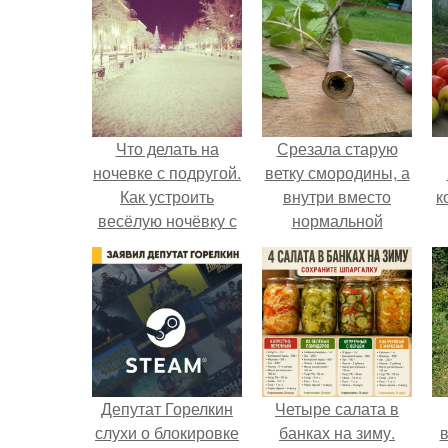
Что делать на
Срезала старую
ночевке с подругой.
ветку смородины, а
Как устроить
внутри вместо
к
весёлую ночёвку с
нормальной
подружками
светлой
сердцевины
оказалась чёрная
пустота.
Депутат Горелкин
Четыре салата в
слухи о блокировке
банках на зиму.
в