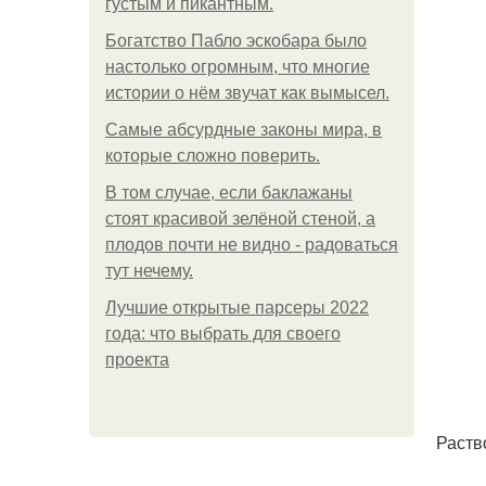
густым и пикантным.
Богатство Пабло эскобара было
настолько огромным, что многие
истории о нём звучат как вымысел.
Самые абсурдные законы мира, в
которые сложно поверить.
В том случае, если баклажаны
стоят красивой зелёной стеной, а
плодов почти не видно - радоваться
тут нечему.
Лучшие открытые парсеры 2022
года: что выбрать для своего
проекта
Раств