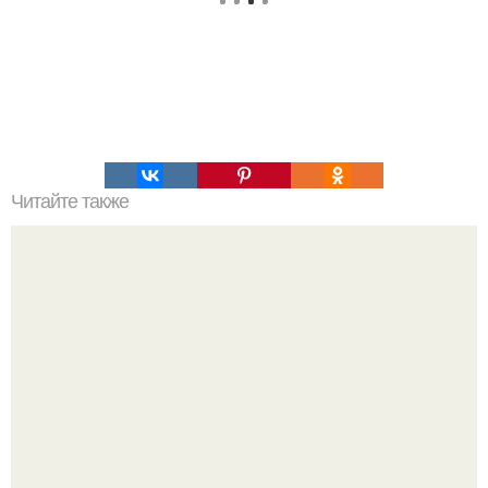
Читайте также
Командная строка интересное. Командная строка cmd,
почувствуй себя хакером.