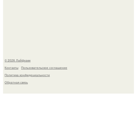
Ботва пожелтела, сосед уже достал вилы, и рука сама
тянется копать картошку.
© 2026 Лайфхаки
Контакты
Пользовательское соглашение
Политика конфидециальности
Обратная связь