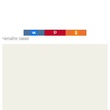
Читайте также
Полезные Советы на все случаи жизни. 100 советов на
все случаи жизни.