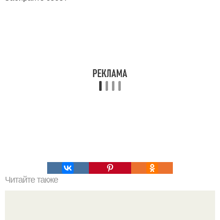
Читайте также