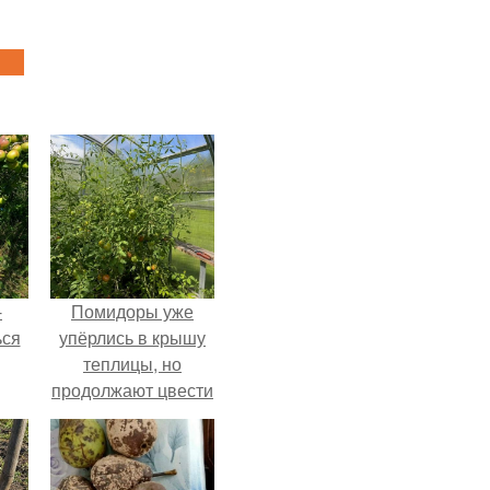
-
Помидоры уже
ься
упёрлись в крышу
теплицы, но
продолжают цвести
как сумасшедшие?