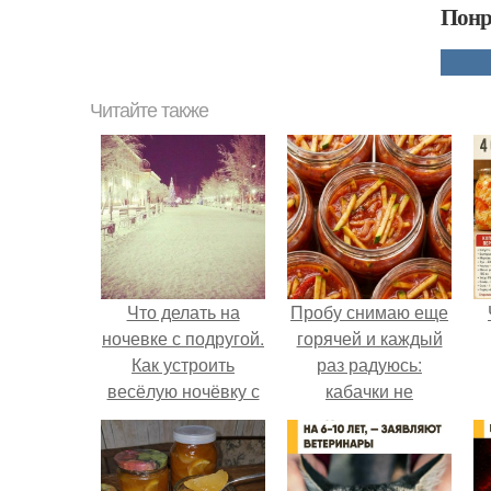
Понр
Читайте также
Что делать на
Пробу снимаю еще
ночевке с подругой.
горячей и каждый
Как устроить
раз радуюсь:
весёлую ночёвку с
кабачки не
подружками
развариваются, а
соус получается
густым и