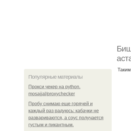
Биш
аст
Таким
Популярные материалы
Прокси чекер на python.
mosajjal/proxychecker
Пробу снимаю еще горячей и
каждый раз радуюсь: кабачки не
развариваются, а соус получается
густым и пикантным.