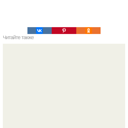
Читайте также
30 сногсшибательных способов использования перекиси
водорода, о которых вы должны знать!