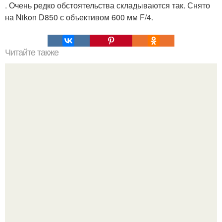
. Очень редко обстоятельства складываются так. Снято
на Nikon D850 с объективом 600 мм F/4.
Читайте также
Не используйте бесплатные MTProxy и другие виды.. Что
такое прокси для Телеграма MTProto?