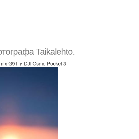
тографа Taikalehto.
x G9 ll и DJI Osmo Pocket 3