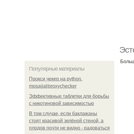
Эст
Больш
Популярные материалы
Прокси чекер на python.
mosajjal/proxychecker
Эффективные таблетки для борьбы
с никотиновой зависимостью
В том случае, если баклажаны
стоят красивой зелёной стеной, а
плодов почти не видно - радоваться