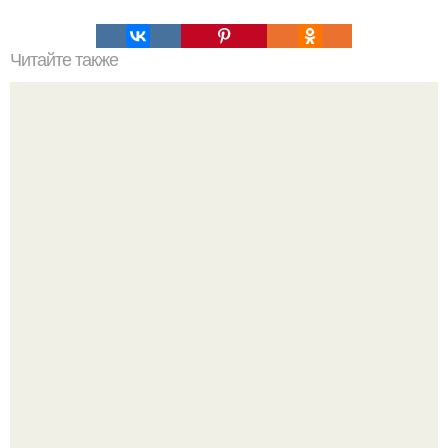
Читайте также
Насколько огромны самые большие объекты в природе
и космосе.