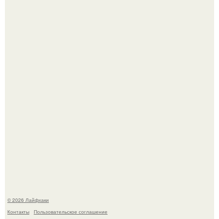
Помидоры уже упёрлись в крышу теплицы, но
продолжают цвести как сумасшедшие?
Малина отплодоносила, и многие про неё тут же забыли
до следующего лета.
© 2026 Лайфхаки
Контакты
Пользовательское соглашение