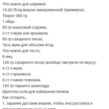
Что нужно для шариков:
15-20 Ягод вишни замороженной (примерно).
Творог 360 гр.
1 яйцо.
50 гр кокосовой стружки.
3 ст л муки или крахмала.
60 гр сахарного песка.
Чуть муки для обсыпки ягод.
Что нужно для теста:
8 яиц.
120 гр сахарного песка (вообще смотрите по вкусу).
4 ст л муки.
4 ст л крахмала.
6 ст л какао порошка.
120 гр горького шоколада.
Щепотка соли для взбивания белков.
Как готовить:
1. заранее достаем вишню, чтобы она растаяла и
просушиваем ее еще на сите.