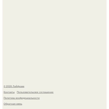
Автоваз крупнейшее обновление Lada Niva Legend за
всю историю представил.
В Дубае существует район, который кажется ошибкой
самой реальности.
© 2026 Лайфхаки
Контакты
Пользовательское соглашение
Политика конфидециальности
Обратная связь