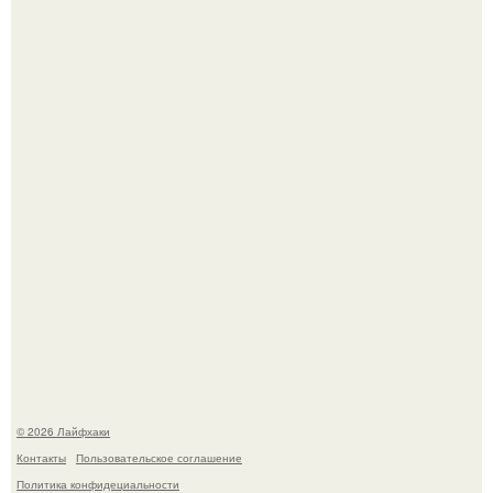
Малина отплодоносила, и многие про неё тут же забыли
до следующего лета.
Из мягких груш красивого варенья дольками не
получится.
© 2026 Лайфхаки
Контакты
Пользовательское соглашение
Политика конфидециальности