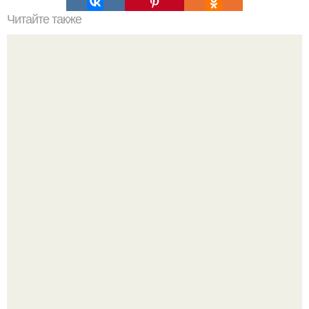
Читайте также
Kак правильно пить чай.
С 1 марта банки будут блокировать переводы при
обнаружении вируса.