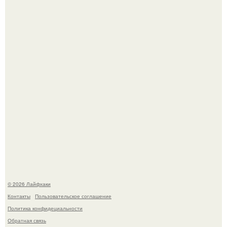
Смородины в этом году много, а обычное жидкое
варенье у нас как-то не очень едят.
Чем заболела груша и как ее лечить?
© 2026 Лайфхаки
Контакты
Пользовательское соглашение
Политика конфидециальности
Обратная связь