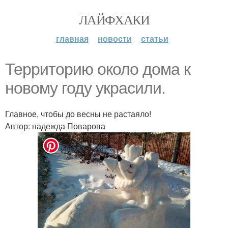
ЛАЙФХАКИ
главная
новости
статьи
Территорию около дома к
новому году украсили.
Главное, чтобы до весны не растаяло!
Автор: надежда Поварова