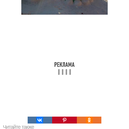
Читайте также