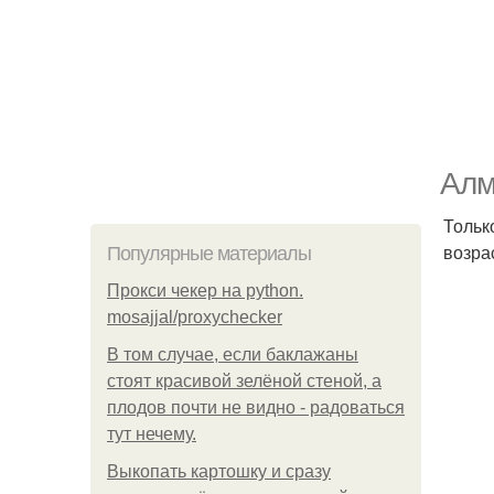
Алм
Тольк
возра
Популярные материалы
Прокси чекер на python.
mosajjal/proxychecker
В том случае, если баклажаны
стоят красивой зелёной стеной, а
плодов почти не видно - радоваться
тут нечему.
Выкопать картошку и сразу