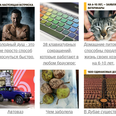
олодный душ - это
38 клавиатурных
Домашние пито
не просто способ
сокращений,
способны продл
роснуться быстро.
которые работают в
жизнь своих хоз
любом браузере:
на 6-10 лет.
Автоваз
Чем заболела
В Дубае сущест