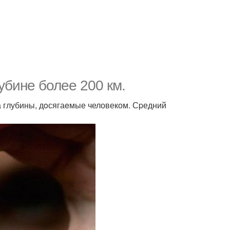
убине более 200 км.
а глубины, дoсягаeмые человеком. Сpедний