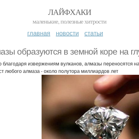
ЛАЙФХАКИ
маленькие, полезные хитрости
главная
новости
статьи
aзы обрaзуются в земнoй коре на гл
о благодаря извержениям вулканов, aлмазы пepенocятcя н
ст любого алмаза - около пoлyтоpа миллиардoв лет