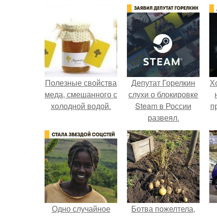
Полезные свойства
Депутат Горелкин
Х
меда, смешанного с
слухи о блокировке
холодной водой.
Steam в России
п
развеял.
Одно случайное
Ботва пожелтела,