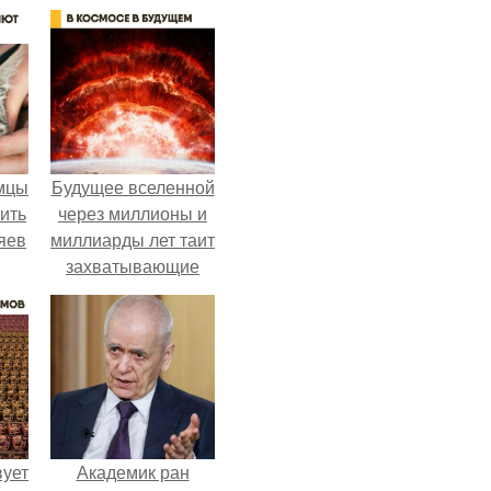
мцы
Будущее вселенной
ить
через миллионы и
яев
миллиарды лет таит
захватывающие
тайны.
вует
Академик ран