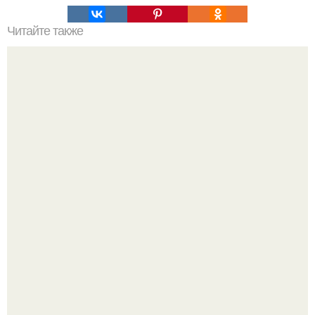
Читайте также
Стивен хокинг: черные дыры могут оказаться дверью в
параллельные миры.
Насколько огромны самые большие объекты в природе