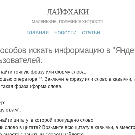
ЛАЙФХАКИ
маленькие, полезные хитрости
главная
новости
статьи
пособов искать информацию в "Яндек
ьзователей.
к найти точную фразу или форму слова.
ощью оператора "". Заключите фразу или слово в кавычки, и 
 такая фраза (форма слова.
р:
у к вам".
 найти цитату, в которой пропущено слово.
и слово в цитате? Возьмите всю цитату в кавычки, а вместо
а вместе с забытым словом найдется.