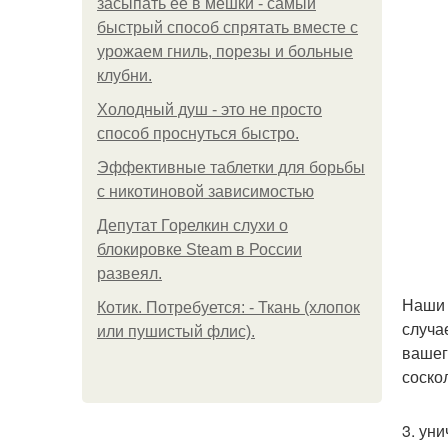
засыпать её в мешки - самый
быстрый способ спрятать вместе с
урожаем гниль, порезы и больные
клубни.
Холодный душ - это не просто
способ проснуться быстро.
Эффективные таблетки для борьбы
с никотиновой зависимостью
Депутат Горелкин слухи о
блокировке Steam в России
развеял.
Наши 
Котик. Потребуется: - Ткань (хлопок
случа
или пушистый флис).
вашег
соско
3. ун