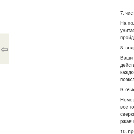
7. чис
На по
унита
пройд
⇦
8. во
Ваши 
дейст
каждо
поэкс
9. оч
Номер
все т
сверк
ржавч
10. п