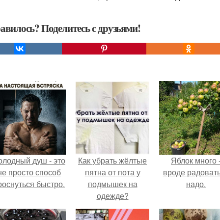
авилось? Поделитесь с друзьями!
олодный душ - это
Как убрать жёлтые
Яблок много 
не просто способ
пятна от пота у
вроде радоват
роснуться быстро.
подмышек на
надо.
одежде?