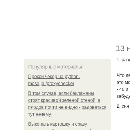
13 
1. ра
Популярные материалы
Что д
Прокси чекер на python.
это м
mosajjal/proxychecker
- 40 
В том случае, если баклажаны
забуд
стоят красивой зелёной стеной, а
2. сн
плодов почти не видно - радоваться
тут нечему.
Выкопать картошку и сразу