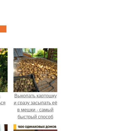
-
Выкопать картошку
ься
и сразу засыпать её
в мешки - самый
быстрый способ
спрятать вместе с
урожаем гниль,