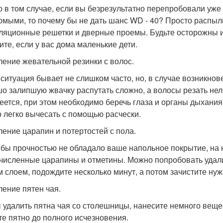
о в том случае, если вы безрезультатно перепробовали уже
омыми, то почему бы не дать шанс WD - 40? Просто распыл
ляционные решетки и дверные проемы. Будьте осторожны и
ите, если у вас дома маленькие дети.
аление жевательной резинки с волос.
 ситуация бывает не слишком часто, но, в случае возникно
о залипшую жвачку распутать сложно, а волосы резать нел
еется, при этом необходимо беречь глаза и органы дыхани
 легко вычесать с помощью расчески.
аление царапин и потертостей с пола.
 бы прочностью не обладало ваше напольное покрытие, на 
численные царапины и отметины. Можно попробовать удали
м слоем, подождите несколько минут, а потом зачистите ну
ление пятен чая.
 удалить пятна чая со столешницы, нанесите немного вещес
те пятно до полного исчезновения.