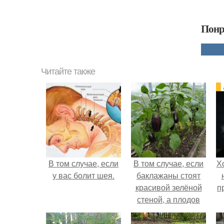
Понр
Читайте также
В том случае, если
В том случае, если
Х
у вас болит шея.
баклажаны стоят
красивой зелёной
п
стеной, а плодов
почти не видно -
радоваться тут