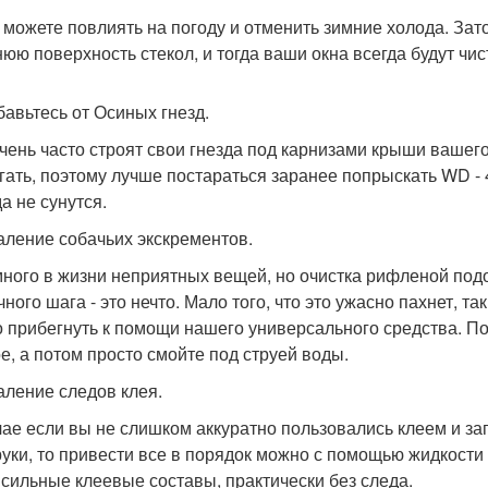
 можете повлиять на погоду и отменить зимние холода. Зато
юю поверхность стекол, и тогда ваши окна всегда будут чис
збавьтесь от Осиных гнезд.
чень часто строят свои гнезда под карнизами крыши вашего
гать, поэтому лучше постараться заранее попрыскать WD - 4
а не сунутся.
даление собачьих экскрементов.
много в жизни неприятных вещей, но очистка рифленой под
ного шага - это нечто. Мало того, что это ужасно пахнет, т
о прибегнуть к помощи нашего универсального средства. По
ое, а потом просто смойте под струей воды.
даление следов клея.
чае если вы не слишком аккуратно пользовались клеем и з
руки, то привести все в порядок можно с помощью жидкости 
 сильные клеевые составы, практически без следа.