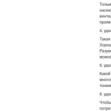
Тольк
насек
венти
прояв
4. уд
Такая
Хорош
Разум
можно
5. уд
Какой
много
тонки
6. уда
Чтобы
потри