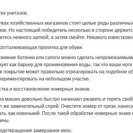
тка унитазов.
лках хозяйственных магазинов стоят целые ряды различных
зов. Но настоящий победитель несколько в стороне держитс
итесь немного щеткой, а затем смойте. Никакого известково
доотталкивающая пропитка для обуви.
зимние ботинки или сапоги можно сделать непромокаемыми,
вует как барьер для проникновения воды, так что ваши ноги в
е покрытие может правильно отреагировать на подобное о
периментировать на небольшом участке.
истка и восстановление номерных знаков.
а машин довольно быстро начинают ржаветь и терять свой
от же замечательный спрей. Очистите номер от грязи, нанеси
ать, как новенький. После такой обработки номерные знаки
ины.
редотвращение замерзания окон.