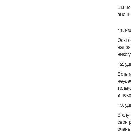
Вы не
внешн
11. и
Осы о
напря
никогд
12. у
Есть 
неудач
тольк
в пок
13. у
В слу
свои 
очень