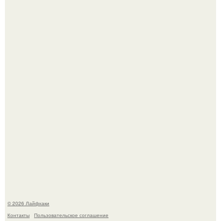
Будущее вселенной через миллионы и миллиарды лет
таит захватывающие тайны.
Одно случайное фото эфиопской девушки Элизабет
деста мгновенно разлетелось по всему интернету и
сделало её новой звездой соцсетей.
© 2026 Лайфхаки
Контакты
Пользовательское соглашение