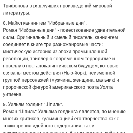
Трифонова в ряд лучших произведений мировой
литературы.
8. Майкл каннингем "Избранные дни".
Роман "Избранные дни" - повествование удивительной
силы. Оригинальный и смелый писатель, каннингем
соединяет в книге три разножанровые части:
мистическую историю из эпохи промышленной
революции, триллер о современном терроризме и
новеллу о постапокалиптическом будущем, которые
связаны местом действия (Нью-йорк), неизменной
группой персонажей (мужчина, женщина, мальчик) и
пророческой фигурой американского поэта Уолта
уитмена.
9. Уильям голдинг "Шпиль".
Роман "Шпиль" Уильяма голдинга является, по мнению
многих критиков, кульминацией его творчества как с
точки зрения идейного содержания, так и
художественного творчества. В этом романе, действие