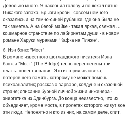
Довольно много. Я наклонил голову и понюхал пятно.
Никакого запаха. Брызги крови - совсем немного -
оказались и на темно-синей рубашке, где она была не
так заметна. А на белой майке - такая яркая, свежая …
кошмарное странствие по лабиринтам души - в новом
романе Харуки мураками "Кафка на Пляже".
6. Иэн бэнкс "Мост".
В романе известного шотландского писателя Иэна
бэнкса "Мост" (The Bridge) тесно переплетены три
пласта повествования. Это история человека,
потерявшего память, которому не может помочь
психоаналитик; рассказ о варваре, колдуне и сказочной
стране; описание бурной личной жизни инженера -
энергетика из Эдинбурга. До конца неизвестно, что их
объединяет, кроме моста, в пролетах которого живут все
эти люди. Непонятно и кто из них, на самом деле, спит.