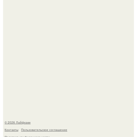
Автоваз крупнейшее обновление Lada Niva Legend за
всю историю представил.
В Дубае существует район, который кажется ошибкой
самой реальности.
© 2026 Лайфхаки
Контакты
Пользовательское соглашение