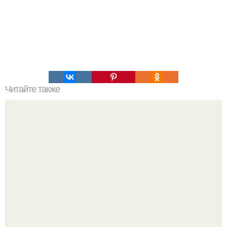
Читайте также
Фруктово - белковая диета: минус 5 кг за неделю.