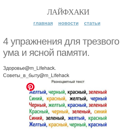
ЛАЙФХАКИ
главная
новости
статьи
4 упражнения для трезвого
ума и ясной памяти.
Здоровье@m_Lifehack.
Советы_в_быту@m_Lifehack