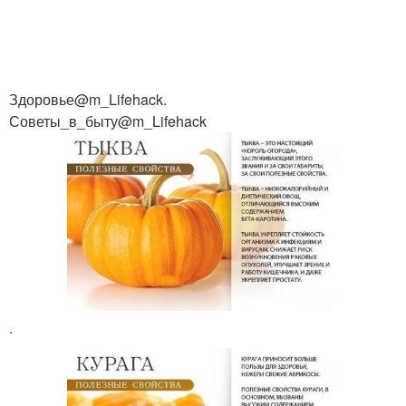
Здоровье@m_Lifehack.
Советы_в_быту@m_Lifehack
.