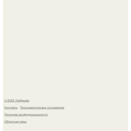
быстрый способ спрятать вместе с урожаем гниль,
порезы и больные клубни.
Сняли лук или ранний картофель и бросили голую грядку
до весны?
© 2026 Лайфхаки
Контакты
Пользовательское соглашение
Политика конфидециальности
Обратная связь