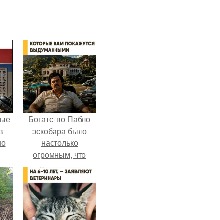
ные
Богатство Пабло
в
эскобара было
но
настолько
огромным, что
многие истории о
нём звучат как
вымысел.