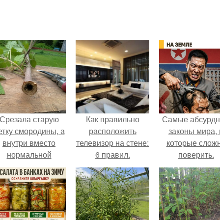
Срезала старую
Как правильно
Самые абсурд
етку смородины, а
расположить
законы мира, 
внутри вместо
телевизор на стене:
которые слож
нормальной
6 правил.
поверить.
светлой
сердцевины
оказалась чёрная
пустота.