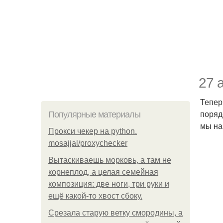
27 
Тепер
поряд
Популярные материалы
мы на
Прокси чекер на python.
mosajjal/proxychecker
Вытаскиваешь морковь, а там не
корнеплод, а целая семейная
композиция: две ноги, три руки и
ещё какой-то хвост сбоку.
Срезала старую ветку смородины, а