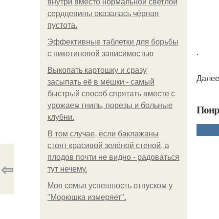
внутри вместо нормальной светлой
сердцевины оказалась чёрная
пустота.
Эффективные таблетки для борьбы
.
с никотиновой зависимостью
Выкопать картошку и сразу
Далее
засыпать её в мешки - самый
быстрый способ спрятать вместе с
урожаем гниль, порезы и больные
Понр
клубни.
В том случае, если баклажаны
стоят красивой зелёной стеной, а
плодов почти не видно - радоваться
⇦
тут нечему.
Моя семья успешность отпуском у
"Морюшка измеряет".