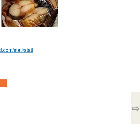
d.com/stati/stati
⇨