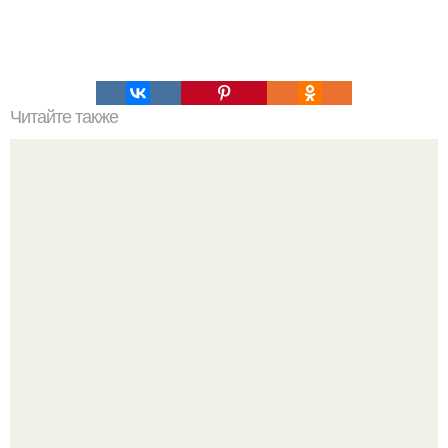
Читайте также
Японские учёные научились побеждать грипп всего за
один день.