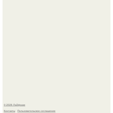
Малина отплодоносила, и многие про неё тут же забыли
до следующего лета.
Смородины в этом году много, а обычное жидкое
варенье у нас как-то не очень едят.
© 2026 Лайфхаки
Контакты
Пользовательское соглашение