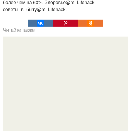
более чем на 60%. Здоровье@m_Lifehack
советы_в_быту@m_Lifehack.
Читайте также
100 причин почему я с тобой дружу. Подарки. 100
причин, почему ты моя лучшая подруга.