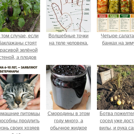
 том случае, если
Волшебные точки
Четыре салата
баклажаны стоят
на теле человека.
банках на зим
красивой зелёной
стеной, а плодов
почти не видно -
радоваться тут
нечему.
омашние питомцы
Смородины в этом
Ботва пожелте
пособны продлить
году много, а
сосед уже дост
изнь своих хозяев
обычное жидкое
вилы, и рука с