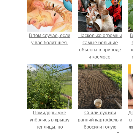
В том случае, если
Насколько огромны
В
у вас болит шея.
самые большие
объекты в природе
и космосе.
Помидоры уже
Сняли лук или
Д
упёрлись в крышу
ранний картофель и
с
теплицы, но
бросили голую
ж