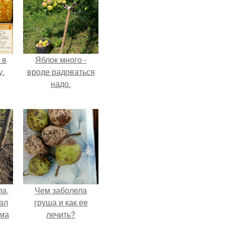
 в
Яблок много -
у.
вроде радоваться
надо.
ла,
Чем заболела
ал
груша и как ее
ама
лечить?