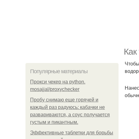
Как
Чтобы 
водор
Популярные материалы
Прокси чекер на python.
Нанес
mosajjal/proxychecker
обыч
Пробу снимаю еще горячей и
каждый раз радуюсь: кабачки не
развариваются, а соус получается
густым и пикантным.
Эффективные таблетки для борьбы