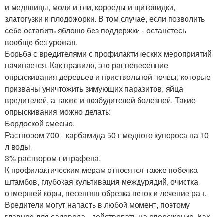
и медяницы, моли и тли, короеды и щитовидки,
златогузки и плодожорки. В том случае, если позволить
себе оставить яблоню без поддержки - останетесь
вообще без урожая.
Борьба с вредителями с профилактических мероприятий
начинается. Как правило, это ранневесенние
опрыскивания деревьев и приствольной почвы, которые
призваны уничтожить зимующих паразитов, яйца
вредителей, а также и возбудителей болезней. Такие
опрыскивания можно делать:
Бордоской смесью.
Раствором 700 г карбамида 50 г медного купороса на 10
л воды.
3% раствором нитрафена.
К профилактическим мерам относятся также побелка
штамбов, глубокая культивация междурядий, очистка
отмершей коры, весенняя обрезка веток и лечение ран.
Вредители могут напасть в любой момент, поэтому
главное для садовода - действовать на опережение. Как,