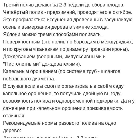
Третий полив делают за 2-3 недели до сбора плодов.
Четвёртый полив - предзимний, проводят его в октябре.
Это профилактика иссушения древесины в засушливую
осень и вымерзания дерева в зимние холода.
Яблони можно тремя способами поливать.
Поверхностным (это полив по бороздам в междурядьях,
и по круговым канавкам по диаметру проекции кроны).
Дождеванием (веерными, импульсивными и
"Пистолетными" дождевателями).
Капельным орошением (по системе труб - шлангов
небольшого диаметра.
В случае если вы смогли организовать в своём саду
капельное орошение, то получили двойную выгоду -
возможность полива и одновременной подкормки. Да и у
саженцев при капельном орошении приживаемость
отличная.
Рекомендуемые нормы разового полива на одно
дерево:
Для молодых деревьев 1 года - 2-3 ведра.