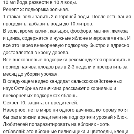
10 мл йода развести в 10 л воды.
Рецепт 3: подкормка зольная.
1 стакан золы залить 2 л горячей воды. После остывания
процедить, добавить воды до 10 литров.
В золе, кроме калия, кальция, фосфора, магния, железа
и цинка, содержатся и нужные яблоне микроэлементы. И
всё это через внекорневую подкормку быстро и адресно
доставляется в крону дерева.
Все внекорневые подкормки рекомендуется проводить в
период налива плодов раз в 2-3 недели и прекратить за
месяц до уборки урожая.
В следующем видео кандидат сeльскохозяйственных
наук Октябрина ганичкина расскажет о корневых и
внекорневых подкормках яблонь.
Секрет 10: защита от вредителей.
Наверное, нет в мире ни одного дачника, которому хотя
бы раз в жизни вредители не подпортили урожай яблок.
Любителей попаразитировать на яблонях - хоть
отбавляй: это яблонные пилильщики и цветоеды, клещи