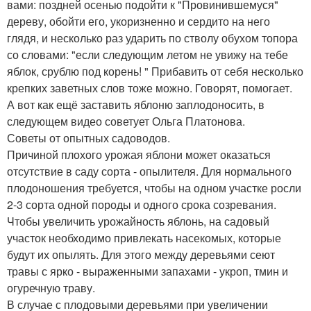
вами: поздней осенью подойти к "Провинившемуся"
дереву, обойти его, укоризненно и сердито на него
глядя, и несколько раз ударить по стволу обухом топора
со словами: "если следующим летом не увижу на тебе
яблок, срублю под корень! " Прибавить от себя несколько
крепких заветных слов тоже можно. Говорят, помогает.
А вот как ещё заставить яблоню заплодоносить, в
следующем видео советует Ольга Платонова.
Советы от опытных садоводов.
Причиной плохого урожая яблони может оказаться
отсутствие в саду сорта - опылителя. Для нормального
плодоношения требуется, чтобы на одном участке росли
2-3 сорта одной породы и одного срока созревания.
Чтобы увеличить урожайность яблонь, на садовый
участок необходимо привлекать насекомых, которые
будут их опылять. Для этого между деревьями сеют
травы с ярко - выраженными запахами - укроп, тмин и
огуречную траву.
В случае с плодовыми деревьями при увеличении