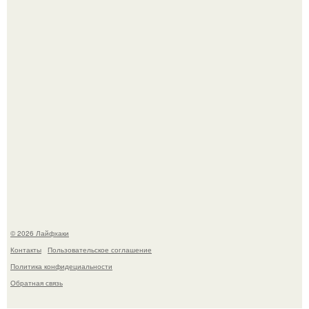
таит захватывающие тайны.
Одно случайное фото эфиопской девушки Элизабет
деста мгновенно разлетелось по всему интернету и
сделало её новой звездой соцсетей.
© 2026 Лайфхаки
Контакты
Пользовательское соглашение
Политика конфидециальности
Обратная связь