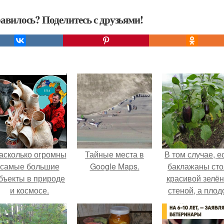
авилось? Поделитесь с друзьями!
асколько огромны
Тайные места в
В том случае, е
самые большие
Google Maps.
баклажаны сто
бъекты в природе
красивой зелё
и космосе.
стеной, а плод
почти не видно
радоваться ту