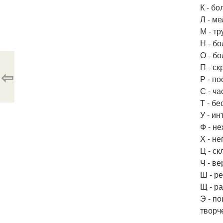
К - б
Л - м
М - т
Н - б
О - б
П - с
⇦
Р - п
С - ч
Т - б
У - и
Ф - н
Х - н
Ц - с
Ч - ве
Ш - р
Щ - р
Э - п
творч