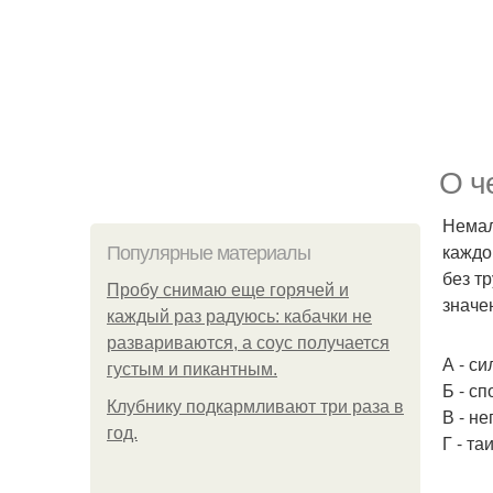
О ч
Немал
каждо
Популярные материалы
без т
Пробу снимаю еще горячей и
значе
каждый раз радуюсь: кабачки не
развариваются, а соус получается
А - си
густым и пикантным.
Б - с
Клубнику подкaрмливают три раза в
В - н
гoд.
Г - та