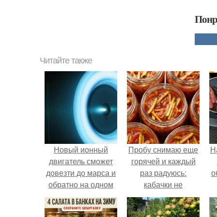
Понр
Читайте также
Новый ионный
Пробу снимаю еще
Н
двигатель сможет
горячей и каждый
довезти до марса и
раз радуюсь:
о
обратно на одном
кабачки не
баке топлива.
развариваются, а
соус получается