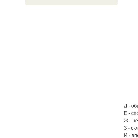
Д - о
Е - с
Ж - н
З - с
И - в