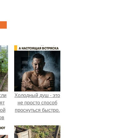
сли
Холодный душ - это
ят
не просто способ
ной
проснуться быстро.
ов
 -
т