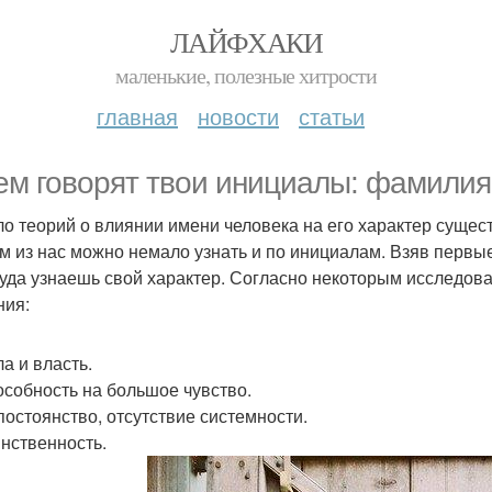
ЛАЙФХАКИ
маленькие, полезные хитрости
главная
новости
статьи
ем говорят твои инициалы: фамилия,
о теорий о влиянии имени человека на его характер сущес
м из нас можно немало узнать и по инициалам. Взяв первые
руда узнаешь свой характер. Согласно некоторым исследо
ния:
ла и власть.
пособность на большое чувство.
епостоянство, отсутствие системности.
инственность.