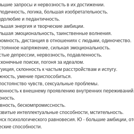
ольшие запросы и нервозность в их достижении.
елодичность, логика, большая изобретательность.
рудолюбие и педантичность.
ольшая энергия и творческие амбиции.
ольшая эмоциональность, таинственные волнения.
кромность, дистанция в отношениях с людьми, одиночество.
остоянное напряжение, сильная эмоциональность.
астые депрессии, нервозность, подавленность.
есконечные поиски, погоня за идеалом.
нтуиция, склонность к частым расстройствам и испугу.
ежность, умение приспособиться.
епостоянство чувств, сексуальные проблемы.
клонность к внешнему проявлению внутренних переживаний
рность.
евность, бескомпромиссность.
азвитые интеллектуальные способности, мстительность.
оиск психологического равновесия. Ю - большие амбиции, от
еские способности.