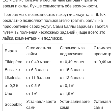
время и силы. Лучше совместить обе возможности.
Программы с возможностью накрутки аккаунта в TikTok
бесплатно позволяют пользователю тратить баллы на
приобретение своих услуг. Сами баллы зарабатываются
путем выполнения несложных заданий (чаще всего это
лайки, комментарии и подписки).
Стоимость за
Стоимость за
Стоимост
Биржа
лайки
подписчиков
просмот
Tiktopfree
от 0,49 монет
от 0,49 монет
от 0,49 м
Bosslike
от 6 баллов
от 15 баллов
-
Likeinsta
от 11 баллов
от 13 баллов
-
от 0,2 ₽
от 0,5 ₽
от 0,1 ₽
Unu
от 1 ₽
от 1,5 ₽
-
Устанавливаете
Устанавливаете
Устанавл
Socpublic
сами
сами
сами