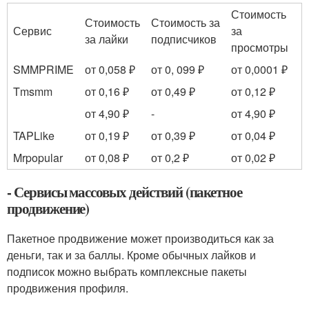
Стоимость
Стоимость
Стоимость за
Сервис
за
за лайки
подписчиков
просмотры
SMMPRIME
от 0,058 ₽
от 0, 099 ₽
от 0,0001 ₽
Tmsmm
от 0,16 ₽
от 0,49 ₽
от 0,12 ₽
от 4,90 ₽
-
от 4,90 ₽
TAPLike
от 0,19 ₽
от 0,39 ₽
от 0,04 ₽
Mrpopular
от 0,08 ₽
от 0,2 ₽
от 0,02 ₽
- Сервисы массовых действий (пакетное
продвижение)
Пакетное продвижение может производиться как за
деньги, так и за баллы. Кроме обычных лайков и
подписок можно выбрать комплексные пакеты
продвижения профиля.