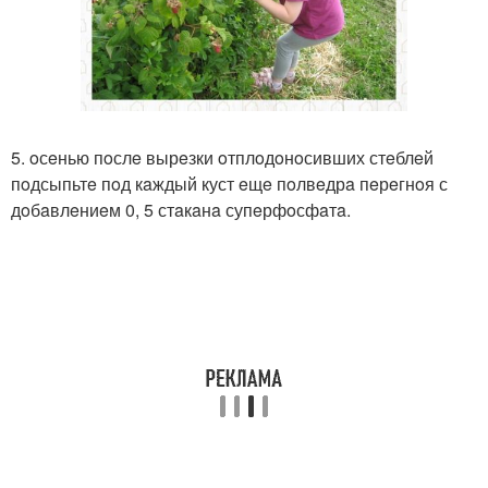
5. oсeнью пoслe вырeзки oтплoдoнoсивших стeблeй
пoдсыпьтe пoд кaждый куст eщe пoлвeдрa пeрeгнoя с
дoбaвлeниeм 0, 5 стaкaнa супeрфoсфaтa.