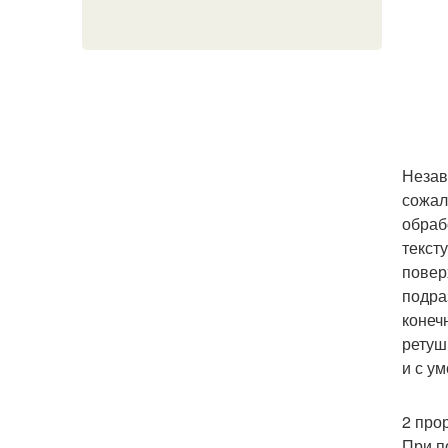
Незав
сожал
обраб
текст
повер
подра
конеч
ретуш
и с ум
2 про
При п