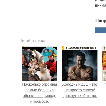
внима
Понр
Читайте также
Насколько огромны
Холодный душ - это
самые большие
не просто способ
объекты в природе
проснуться быстро.
и космосе.