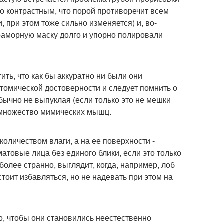
но контрастным, что порой противоречит всем
, при этом тоже сильно изменяется) и, во-
раморную маску долго и упорно полировали
ть, что как бы аккуратно ни были они
атомической достоверности и следует помнить о
обычно не выпуклая (если только это не мешки
- множество мимических мышц.
оличеством влаги, а на ее поверхности -
атовые лица без единого блики, если это только
олее странно, выглядит, когда, например, лоб
 стоит избавляться, но не надевать при этом на
го, чтобы они становились неестественно