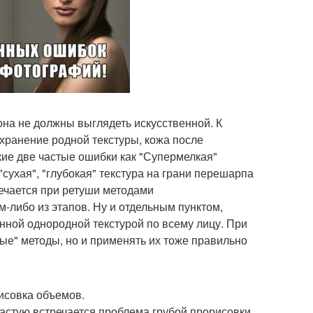
она не должны выглядеть искусственной. К
ранение родной текстуры, кожа после
кие две частые ошибки как "Супермелкая"
сухая", "глубокая" текстура на грани перешарпа
ечается при ретуши методами
либо из этапов. Ну и отдельным пунктом,
нной однородной текстурой по всему лицу. При
ные" методы, но и применять их тоже правильно
исовка объемов.
астую встречается проблема грубой прорисовки