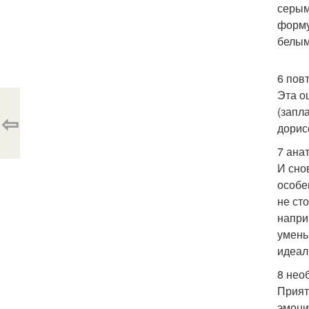
серым
форму
белым
6 пов
Эта о
(запл
⇦
дорис
7 ана
И сно
особе
не ст
напри
умень
идеал
8 нео
Прият
эмоци