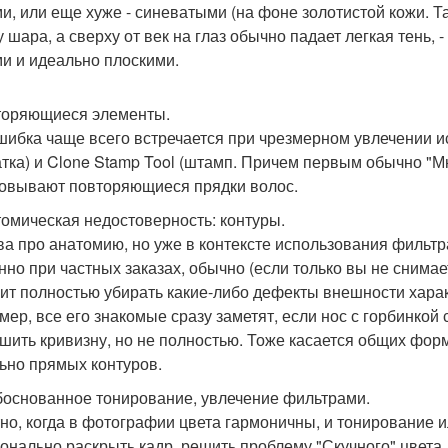
и, или еще хуже - синеватыми (на фоне золотистой кожи. Т
 шара, а сверху от век на глаз обычно падает легкая тень, -
и и идеально плоскими.
торяющиеся элементы.
шибка чаще всего встречается при чрезмерном увлечении и
атка) и Clone Stamp Tool (штамп. Причем первым обычно "Мн
овывают повторяющиеся прядки волос.
томическая недостоверность: контуры.
ва про анатомию, но уже в контексте использования фильтра 
нно при частных заказах, обычно (если только вы не снима
оит полностью убирать какие-либо дефекты внешности харак
мер, все его знакомые сразу заметят, если нос с горбинкой
шить кривизну, но не полностью. Тоже касается общих форм
ьно прямых контуров.
боснованное тонирование, увлечение фильтрами.
но, когда в фотографии цвета гармоничны, и тонирование 
онально раскрыть кадр, решить проблему "Скучного" цвета