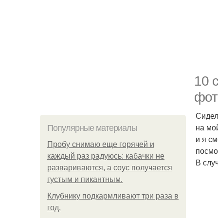
10 
фот
Сидел
на мо
Популярные материалы
и я с
Пробу снимаю еще горячей и
посмо
каждый раз радуюсь: кабачки не
В слу
развариваются, а соус получается
густым и пикантным.
Клубнику подкaрмливают три раза в
гoд.