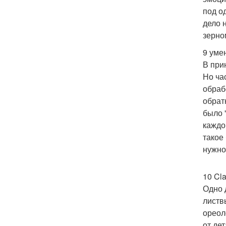
под о
дело 
зерно
9 уме
В при
Но час
обраб
обрат
было 
каждо
такое
нужно
10 Cl
Одно 
листв
ореол
от де