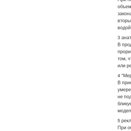
объем
закон
вторы
водой 
3 ана
В про
прори
том, 
или р
4 "Ме
В при
умере
не по
бликуе
модел
5 рек
При о