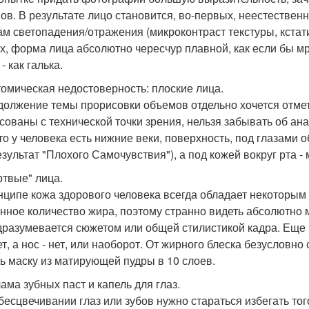
ов. В результате лицо становится, во-первых, неестествен
ам светопадения/отражения (микроконтраст текстуры, кстати
х, форма лица абсолютно чересчур плавной, как если бы м
- как галька.
томическая недостоверность: плоские лица.
должение темы прорисовки объемов отдельно хочется отмети
сованы с технической точки зрения, нельзя забывать об ан
что у человека есть нижние веки, поверхность, под глазами 
езультат "Плохого Самочувствия"), а под кожей вокруг рта 
ртвые" лица.
нципе кожа здорового человека всегда обладает некоторым к
нное количество жира, поэтому странно видеть абсолютно м
дразумевается сюжетом или общей стилистикой кадра. Еще б
т, а нос - нет, или наоборот. От жирного блеска безусловно
ь маску из матирующей пудры в 10 слоев.
лама зубных паст и капель для глаз.
бесцвечивании глаз или зубов нужно стараться избегать то