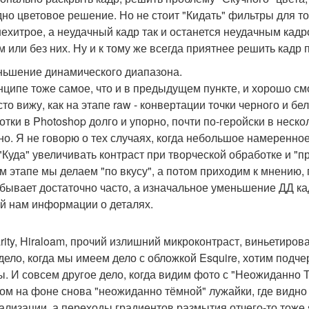
дно цветовое решение. Но не стоит "Кидать" фильтры для т
нехитрое, а неудачный кадр так и останется неудачным кадр
м или без них. Ну и к тому же всегда приятнее решить кадр
ньшение динамического диапазона.
нципе тоже самое, что и в предыдущем пункте, и хорошо смо
то вижу, как на этапе raw - конвертации точки черного и бел
отки в Photoshop долго и упорно, почти по-геройски в неск
но. Я не говорю о тех случаях, когда небольшое намеренно
"Куда" увеличивать контраст при творческой обработке и "пр
м этапе мы делаем "по вкусу", а потом приходим к мнению
 бывает достаточно часто, а изначальное уменьшение ДД ка
й нам информации о деталях.
arity, Hiraloam, прочий излишний микроконтраст, виньетирова
дело, когда мы имеем дело с обложкой Esquire, хотим подче
ы. И совсем другое дело, когда видим фото с "Неожиданн
ом на фоне снова "неожиданно тёмной" лужайки, где видно к
тализации, а переходы градиентов размытия отчего-то тоже