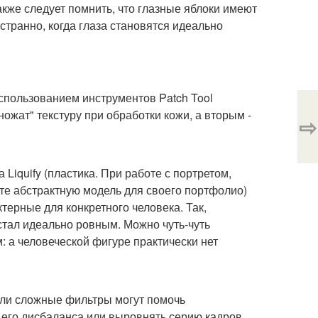
акже следует помнить, что глазные яблоки имеют
 странно, когда глаза становятся идеально
спользованием инструментов Patch Tool
ожат" текстуру при обработки кожи, а вторым -
⇨
Liquify (пластика. При работе с портретом,
ете абстрактную модель для своего портфолио)
терные для конкретного человека. Так,
 стал идеально ровным. Можно чуть-чуть
: а человеческой фигуре практически нет
или сложные фильтры могут помочь
, его дисбаланса или выровнять серию кадров