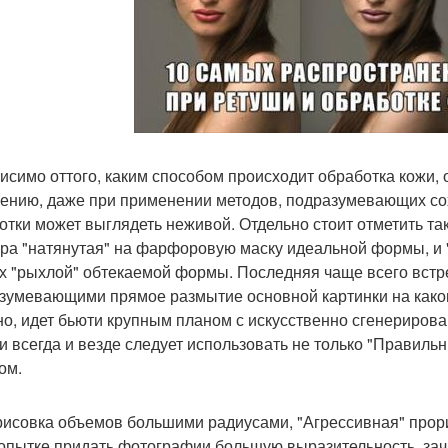
исимо оттого, каким способом происходит обработка кожи, 
ению, даже при применении методов, подразумевающих сох
отки может выглядеть неживой. Отдельно стоит отметить та
ура "натянутая" на фарфоровую маску идеальной формы, и "
х "рыхлой" обтекаемой формы. Последняя чаще всего встр
зумевающими прямое размытие основной картинки на каком-
но, идет бьюти крупным планом с искусственно сгенерирова
и всегда и везде следует использовать не только "Правиль
ом.
рисовка объемов большими радиусами, "Агрессивная" прор
опытке придать фотографии большую выразительность, зач