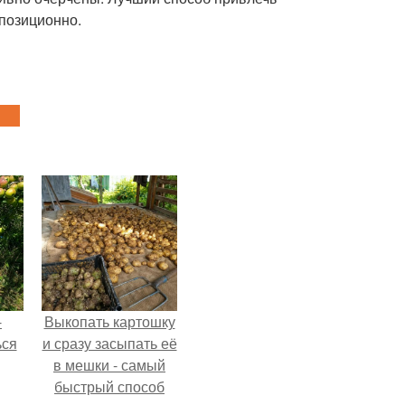
мпозиционно.
-
Выкопать картошку
ься
и сразу засыпать её
в мешки - самый
быстрый способ