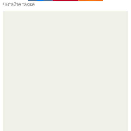
Читайте также
Прополис от всех болезней.
Холодный душ - это не просто способ проснуться
быстро.