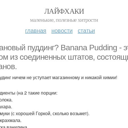
ЛАЙФХАКИ
маленькие, полезные хитрости
главная
новости
статьи
ановый пуддинг? Banana Pudding - 
ом из соединенных штатов, состоящи
анов.
удинг ничем не уступает магазинному и никакой химии!
диенты (на 2 такие порции:
олока.
ахара.
 муки (с хорошей Горкой, сколько возьмет).
. крахмала.
ка ванилина.