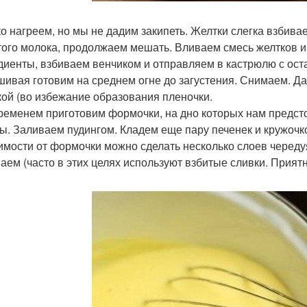
о нагреем, но мы не дадим закипеть. Желтки слегка взбивае
того молока, продолжаем мешать. Вливаем смесь желтков 
диенты, взбиваем венчиком и отправляем в кастрюлю с ос
ивая готовим на среднем огне до загустения. Снимаем. Дае
ой (во избежание образования пленочки.
ременем приготовим формочки, на дно которых нам предст
ы. Заливаем пудингом. Кладем еще пару печенек и кружочк
имости от формочки можно сделать несколько слоев чередуя 
аем (часто в этих целях используют взбитые сливки. Приятн