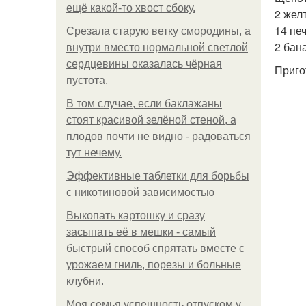
ещё какой-то хвост сбоку.
2 желт
14 пе
Срезала старую ветку смородины, а
2 бан
внутри вместо нормальной светлой
сердцевины оказалась чёрная
Приго
пустота.
В том случае, если баклажаны
стоят красивой зелёной стеной, а
плодов почти не видно - радоваться
тут нечему.
Эффективные таблетки для борьбы
с никотиновой зависимостью
Выкопать картошку и сразу
засыпать её в мешки - самый
быстрый способ спрятать вместе с
урожаем гниль, порезы и больные
клубни.
Моя семья успешность отпуском у