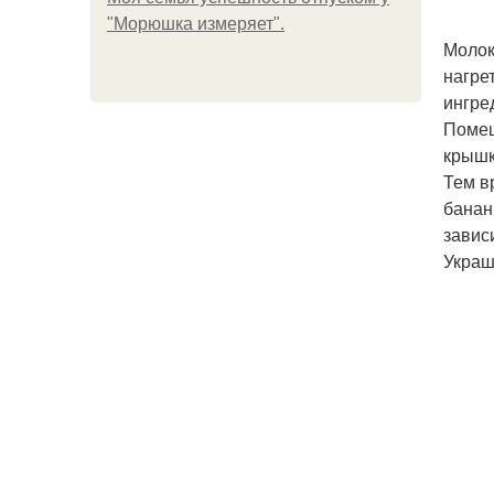
"Морюшка измеряет".
Молок
нагре
ингре
Помеш
крышк
Тем в
банан
завис
Украш