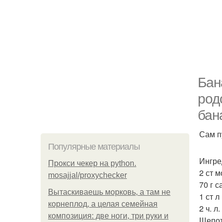
Бан
род
бан
Сам п
Популярные материалы
Ингре
Прокси чекер на python.
2 ст м
mosajjal/proxychecker
70 г с
Вытаскиваешь морковь, а там не
1 ст л
корнеплод, а целая семейная
2 ч. л
композиция: две ноги, три руки и
Щепот