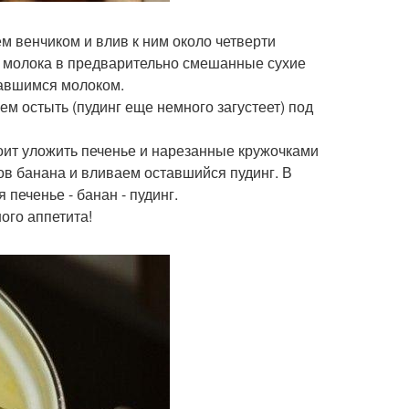
м венчиком и влив к ним около четверти
и молока в предварительно смешанные сухие
тавшимся молоком.
м остыть (пудинг еще немного загустеет) под
оит уложить печенье и нарезанные кружочками
ов банана и вливаем оставшийся пудинг. В
печенье - банан - пудинг.
ого аппетита!