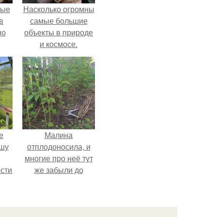
ные
Насколько огромны
в
самые большие
но
объекты в природе
и космосе.
е
Малина
ышу
отплодоносила, и
многие про неё тут
сти
же забыли до
ие?
следующего лета.