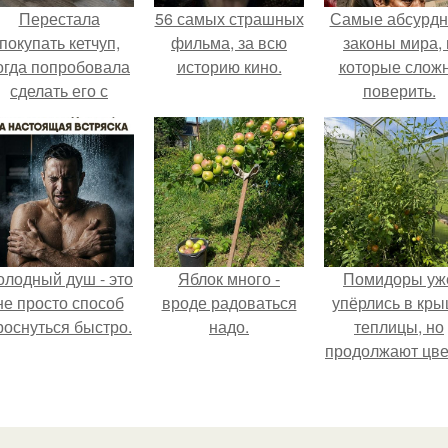
Перестала
56 самых страшных
Самые абсурд
покупать кетчуп,
фильма, за всю
законы мира, 
огда попробовала
историю кино.
которые слож
сделать его с
поверить.
яблоками.
олодный душ - это
Яблок много -
Помидоры уж
не просто способ
вроде радоваться
упёрлись в кр
роснуться быстро.
надо.
теплицы, но
продолжают цве
как сумасшедш