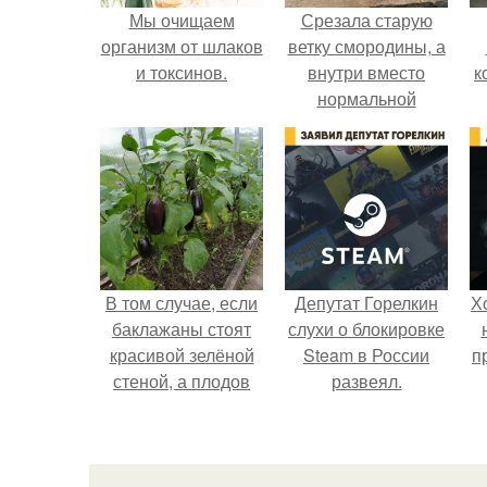
Мы очищаем
Срезала старую
организм от шлаков
ветку смородины, а
и токсинов.
внутри вместо
к
нормальной
светлой
сердцевины
оказалась чёрная
пустота.
В том случае, если
Депутат Горелкин
Х
баклажаны стоят
слухи о блокировке
красивой зелёной
Steam в России
п
стеной, а плодов
развеял.
почти не видно -
радоваться тут
нечему.