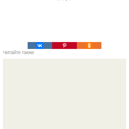
Читайте также
Пять способов выучить расположение нот на грифе
гитары.