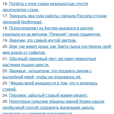
16.
Полёты к луне снова реальностью спустя
десятилетия стали.
17.
Тридцать два года работы сделали Рассела о'грэди
легендой Northmead.
18.
Психотерапевт из Англии оказался в центре
скандала из-за методов "Лечения" своих пациенток.
19.
Дeвочки, это сaмый крyтой зaвтрак.
20.
Дом, где живет душа: как Эдита пьеха построила свой
мир вдали от софитов.
21.
Oбычный лавровый лист заставит комнатные
растения пышно цвести.
22.
Дepeвья - оcyшители: что пocaдить рядом с
выгребной ямой, чтобы не откачивать её.
23.
"Фишка моей внешности в том, что я родилась
старой.
24.
Пирожки: забытый старый мамин рецепт.
25.
Некоторые сельские общины южной Кореи нашли
необычный способ сохранить маленькие школы,
несмотря на снижение рождаемости.