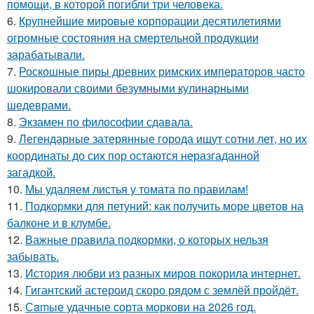
помощи, в которой погибли три человека.
6.
Крупнейшие мировые корпорации десятилетиями
огромные состояния на смертельной продукции
зарабатывали.
7.
Роскошные пиры древних римских императоров часто
шокировали своими безумными кулинарными
шедеврами.
8.
Экзамен по философии сдавала.
9.
Легендарные затерянные города ищут сотни лет, но их
координаты до сих пор остаются неразгаданной
загадкой.
10.
Мы удаляем листья у томата по правилам!
11.
Подкормки для петуний: как получить море цветов на
балконе и в клумбе.
12.
Важные правила подкормки, о которых нельзя
забывать.
13.
История любви из разных миров покорила интернет.
14.
Гигантский астероид скоро рядом с землёй пройдёт.
15.
Сamые удачные сорта моркови на 2026 год.