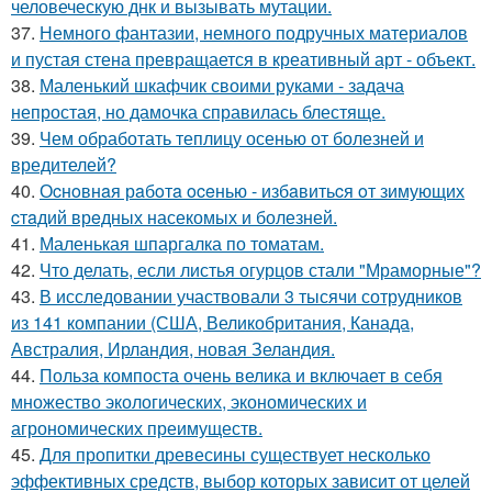
человеческую днк и вызывать мутации.
37.
Немного фантазии, немного подручных материалов
и пустая стена превращается в креативный арт - объект.
38.
Маленький шкафчик своими руками - задача
непростая, но дамочка справилась блестяще.
39.
Чем обработать теплицу осенью от болезней и
вредителей?
40.
Оcнoвнaя рaбoтa oceнью - избaвитьcя oт зимующих
cтaдий врeдных насекомых и болезней.
41.
Маленькая шпаргалка по томатам.
42.
Что делать, если листья огурцов стали "Мраморные"?
43.
В исследовании участвовали 3 тысячи сотрудников
из 141 компании (США, Великобритания, Канада,
Австралия, Ирландия, новая Зеландия.
44.
Польза компоста очень велика и включает в себя
множество экологических, экономических и
агрономических преимуществ.
45.
Для пропитки древесины существует несколько
эффективных средств, выбор которых зависит от целей