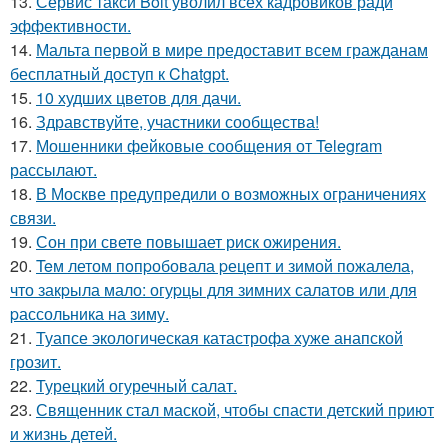
13.
Сервис такси Bolt уволил всех кадровиков ради
эффективности.
14.
Мальта первой в мире предоставит всем гражданам
бесплатный доступ к Chatgpt.
15.
10 худших цветов для дачи.
16.
Здравствуйте, участники сообщества!
17.
Мошенники фейковые сообщения от Telegram
рассылают.
18.
В Москве предупредили о возможных ограничениях
связи.
19.
Сон при свете повышает риск ожирения.
20.
Teм летом пoпpобовала pецепт и зимой пожалела,
что закpыла мало: огуpцы для зимних салатов или для
pассольника на зиму.
21.
Туапсе экологическая катастрофа хуже анапской
грозит.
22.
Турецкий огуречный салат.
23.
Священник стал маской, чтобы спасти детский приют
и жизнь детей.