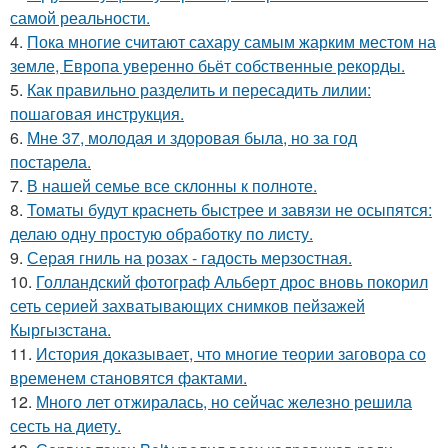
самой реальности.
4.
Пока многие считают сахару самым жарким местом на
земле, Европа уверенно бьёт собственные рекорды.
5.
Как правильно разделить и пересадить лилии:
пошаговая инструкция.
6.
Мне 37, молодая и здоровая была, но за год
постарела.
7.
В нашей семье все склонны к полноте.
8.
Томаты будут краснеть быстрее и завязи не осыпятся:
делаю одну простую обработку по листу.
9.
Серая гниль на розах - гадость мерзостная.
10.
Голландский фотограф Альберт дрос вновь покорил
сеть серией захватывающих снимков пейзажей
Кыргызстана.
11.
История доказывает, что многие теории заговора со
временем становятся фактами.
12.
Много лет отжиралась, но сейчас железно решила
сесть на диету.