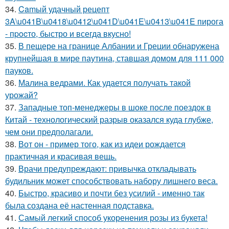
34.
Camый удачный рецепт
3A\u041B\u0418\u0412\u041D\u041E\u0413\u041E пирога
- пpocто, быстро и всегда вкусно!
35.
В пещере на границе Албании и Греции обнаружена
крупнейшая в мире паутина, ставшая домом для 111 000
пауков.
36.
Малина ведрами. Как удается получать такой
урожай?
37.
Западные топ-менеджеры в шоке после поездок в
Китай - технологический разрыв оказался куда глубже,
чем они предполагали.
38.
Вот он - пример того, как из идеи рождается
практичная и красивая вещь.
39.
Врачи предупреждают: привычка откладывать
будильник может способствовать набору лишнего веса.
40.
Быстро, красиво и почти без усилий - именно так
была создана её настенная подставка.
41.
Самый легкий способ укоренения розы из букета!