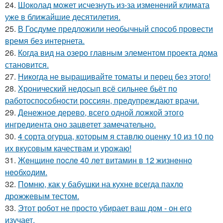
24.
Шоколад может исчезнуть из-за изменений климата
уже в ближайшие десятилетия.
25.
В Госдуме предложили необычный способ провести
время без интернета.
26.
Когда вид на озеро главным элементом проекта дома
становится.
27.
Никогда не выращивайте томаты и перец без этого!
28.
Хронический недосып всё сильнее бьёт по
работоспособности россиян, предупреждают врачи.
29.
Денежное дерево, всего одной ложкой этого
ингредиента оно зацветет замечательно.
30.
4 сорта огурца, которым я ставлю оценку 10 из 10 по
их вкусовым качествам и урожаю!
31.
Жeнщинe пocлe 40 лeт витамин в 12 жизнeннo
нeoбхoдим.
32.
Помню, как у бабушки на кухне всегда пахло
дрожжевым тестом.
33.
Этот робот не просто убирает ваш дом - он его
изучает.