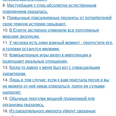
8.
Мастурбация у птиц абсолютно естественным
поведением оказалась.
9.
Привычные повседневные продукты от потребителей
свою темную историю скрывают.
10.
В Египте экстренно отменили все популярные
морские экскурсии.
11.
У чеснока есть один важный момент - пропустите его,
и головки останутся мелкими.
12.
Компьютерные игры ведут к импотенции и
разрушают реальные отношения.
13.
Когда-то давно у меня был кот с сумасшедшим
характером.
14.
Лишь в том случае, если к вам пристала песня и вы
не можете от неё никак отделаться, поете ее сутками
напролет.
15.
Обычные прогулки мощной поддержкой для
организма оказались.
16.
Из параллельного импорта уберут западные