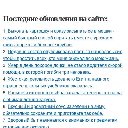
Последние обновления на сайте:
1.
Выкопать картошку и сразу засыпать её в мешки -
самый быстрый способ спрятать вместе с урожаем
гниль, порезы и больные клубни.
2.
Недавно сестра опубликовала пост: "я набралась сил,
чтобы простить всех, кто меня обижал всю мою жизнь.
3.
Умер в день похорон дочки: не стало водителя скорой
помощи, в которой погибли три человека.
4.
Жестокая реальность древнего Египта намного
страшнее школьных учебников оказалась.
5.
Раньше я их просто выбрасывала, а теперь это наша
любимая летняя закуска.
6.
Вкусный и ароматный соус из зелени на зиму:
обязательно сохраните и приготовьте так себе.
7.
Здоровый быт начинается с внимания к предметам,
которые вас окружают.