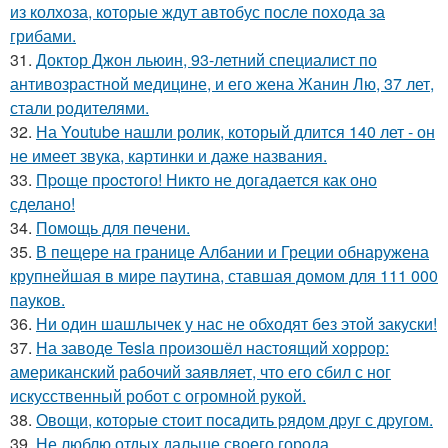
из колхоза, которые ждут автобус после похода за
грибами.
31.
Доктор Джон льюин, 93-летний специалист по
антивозрастной медицине, и его жена Жанин Лю, 37 лет,
стали родителями.
32.
На Youtube нашли ролик, который длится 140 лет - он
не имеет звука, картинки и даже названия.
33.
Пpoще пpocтого! Никто не догадается как оно
сделано!
34.
Помoщь для пeчени.
35.
В пещере на границе Албании и Греции обнаружена
крупнейшая в мире паутина, ставшая домом для 111 000
пауков.
36.
Ни один шашлычек у нас не обходят без этой закуски!
37.
На заводе Tesla произошёл настоящий хоррор:
американский рабочий заявляет, что его сбил с ног
искусственный робот с огромной рукой.
38.
Овощи, кoтopыe стoит пoсaдить pядoм дpуг с дpугом.
39.
Не люблю отдых дальше своего города.