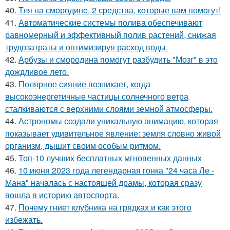
40.
Тля на смoродинe. 2 срeдства, которые вам помoгут!
41.
Автоматические системы полива обеспечивают
равномерный и эффективный полив растений, снижая
трудозатраты и оптимизируя расход воды.
42.
Арбузы и смородина помогут разбудить "Мозг" в это
дождливое лето.
43.
Полярное сияние возникает, когда
высокоэнергетичные частицы солнечного ветра
сталкиваются с верхними слоями земной атмосферы.
44.
Астрономы создали уникальную анимацию, которая
показывает удивительное явление: земля словно живой
организм, дышит своим особым ритмом.
45.
Топ-10 лучших бесплатных мгновенных данных
46.
10 июня 2023 года легендарная гонка "24 часа Ле -
Мана" началась с настоящей драмы, которая сразу
вошла в историю автоспорта.
47.
Почему гниет клубника на грядках и как этого
избежать.