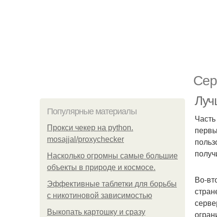
Сер
Луч
Популярные материалы
Часть
Прокси чекер на python.
первы
mosajjal/proxychecker
польз
получ
Насколько огромны самые большие
объекты в природе и космосе.
Во-вт
Эффективные таблетки для борьбы
стран
с никотиновой зависимостью
серве
Выкопать картошку и сразу
огран