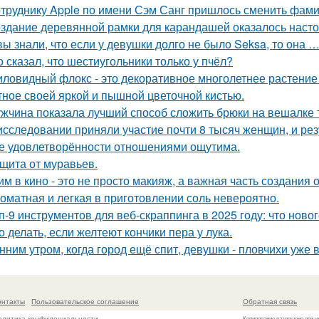
труднику Apple по имени Сэм Санг пришлось сменить фами
здание деревянной рамки для карандашей оказалось настоя
вы знали, что если у девушки долго не было Seksa, то она …
о сказал, что шестиугольники только у пчёл?
ловидный флокс - это декоративное многолетнее растение 
тное своей яркой и пышной цветочной кистью.
жчина показала лучший способ сложить брюки на вешалке т
исследовании приняли участие почти 8 тысяч женщин, и ре
е удовлетворённости отношениями ощутима.
щита от муравьев.
им в кино - это не просто макияж, а важная часть создания 
оматная и легкая в приготовлении соль невероятно.
п-9 инструментов для веб-скраппинга в 2025 году: что новог
о делать, если желтеют кончики пера у лука.
нним утром, когда город ещё спит, девушки - пловчихи уже в
онтакты
Пользовательское соглашение
Обратная связь
олитика конфидециальности
Копирование разрешено при у