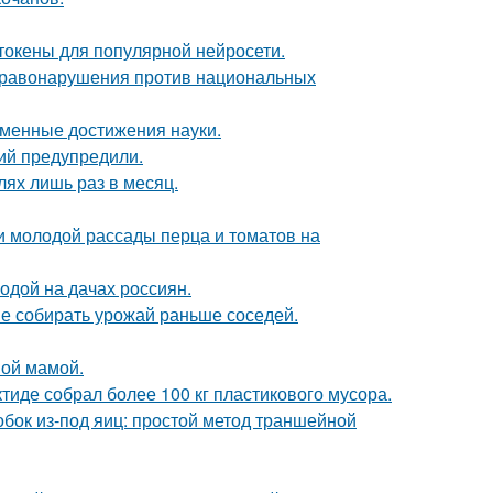
токены для популярной нейросети.
 правонарушения против национальных
еменные достижения науки.
ий предупредили.
лях лишь раз в месяц.
и молодой рассады перца и томатов на
одой на дачах россиян.
не собирать урожай раньше соседей.
ной мамой.
тиде собрал более 100 кг пластикового мусора.
бок из-под яиц: простой метод траншейной