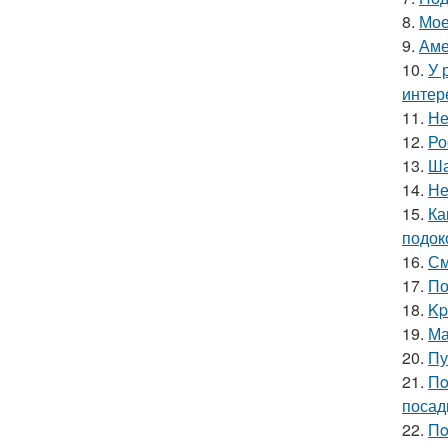
8.
Мое
9.
Аме
10.
У 
интер
11.
Не
12.
Ро
13.
Ша
14.
Не
15.
Ка
подок
16.
См
17.
По
18.
Kp
19.
Ма
20.
Пу
21.
Пo
посад
22.
Пo