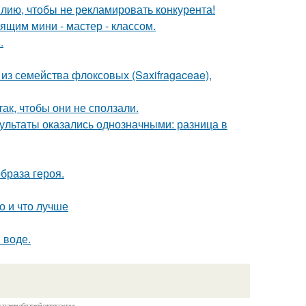
лию, чтобы не рекламировать конкурента!
щим мини - мастер - классом.
.
из семейства флоксовых (Saxifragaceae),
ак, чтобы они не сползали.
зультаты оказались однозначными: разница в
образа героя.
о и что лучше
 воде.
казании обратной гиперссылки.