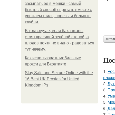
засыпать её в мешки - самый
быстрый способ спрятать вместе с
урожаем гниль, порезы и больные
клубни.
В том случае, если баклажаны
стоят красивой зелёной стеной, а
читат
плодов почти не видно - радоваться
тут нечему.
Пос
Как использовать мобильные
прокси для Вконтакте
1.
Рос
Stay Safe and Secure Online with the
вложе
16 Best UK Proxies for United
2.
Лук
Kingdom IPs
3.
Пря
4.
Уме
5.
Мощ
6.
Дал
7.
Под