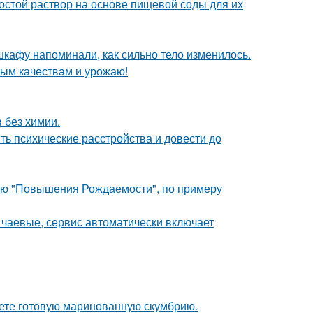
ростой раствор на основе пищевой соды для их
 шкафу напоминали, как сильно тело изменилось.
овым качествам и урожаю!
в без химии.
ть психические расстройства и довести до
лью "Повышения Рождаемости", по примеру
 чаевые, сервис автоматически включает
кете готовую маринованную скумбрию.