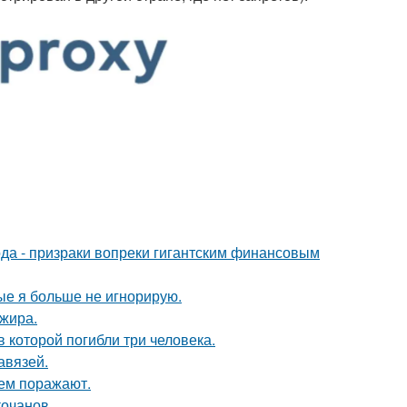
да - призраки вопреки гигантским финансовым
рые я больше не игнорирую.
ажира.
в которой погибли три человека.
авязей.
ем поражают.
кочанов.