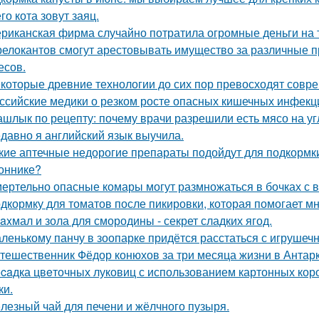
го кота зовут заяц.
риканская фирма случайно потратила огромные деньги на 
релокантов смогут арестовывать имущество за различные
есов.
которые древние технологии до сих пор превосходят совр
ссийские медики о резком росте опасных кишечных инфекц
шлык по рецепту: почему врачи разрешили есть мясо на уг
давно я английский язык выучила.
кие аптечные недорогие препараты подойдут для подкормк
оннике?
ертельно опасные комары могут размножаться в бочках с в
дкормку для томатов после пикировки, которая помогает м
axмал и зола для смородины - секрет сладких ягод.
ленькому панчу в зоопарке придётся расстаться с игрушеч
тешественник Фёдор конюхов за три месяца жизни в Антарк
caдка цвeточных луковиц с использованием картонных коро
ки.
лезный чай для печени и жёлчного пузыря.