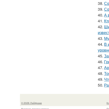
38.
Со
39.
Со
40.
А 
41.
Кт
42.
Ши
извес
43.
Му
44.
В 
уровн
45.
За
46.
Гр
47.
Ар
48.
То
49.
Чт
50.
Ра
© 2026 Лайфхаки
К
П
Маленькие, полезные хитрости