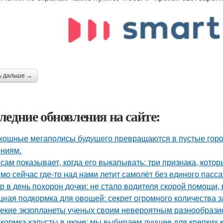
ь дальше →
ледние обновления на сайте:
кошные мегаполисы будущего превращаются в пустые горо
ниям.
 сам показывает, когда его выкапывать: три признака, кото
мо сейчас где-то над нами летит самолёт без единого пасс
р в день похорон дочки: не стало водителя скорой помощи, 
ная подкормка для овощей: секрет огромного количества з
екие экзопланеты ученых своим невероятным разнообрази
кормка капусты в июне: мы выбираем лучшее для крепких 