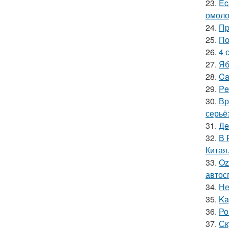
23.
Ec
омоло
24.
Пp
25.
По
26.
4 
27.
Яб
28.
Ca
29.
Pe
30.
Вр
серьё
31.
Дe
32.
В 
Китая
33.
Oz
автос
34.
Не
35.
Ka
36.
Ро
37.
Ск