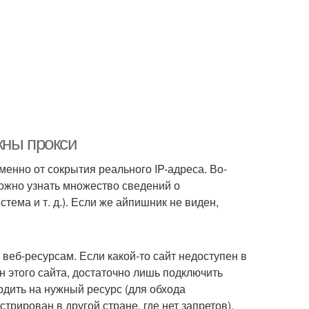
жны прокси
менно от сокрытия реального IP-адреса. Во-
можно узнать множество сведений о
тема и т. д.). Если же айпишник не виден,
веб-ресурсам. Если какой-то сайт недоступен в
ан этого сайта, достаточно лишь подключить
одить на нужный ресурс (для обхода
трирован в другой стране, где нет запретов).