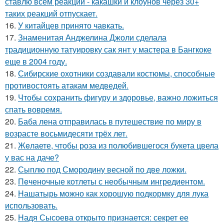
ставлю всем реакции - какашки и клоунов через 30+
таких реакций отпускает.
16.
У китайцев принято чавкать.
17.
Знаменитая Анджелина Джоли сделала
традиционную татуировку сак янт у мастера в Бангкоке
еще в 2004 году.
18.
Сибирские охотники создавали костюмы, способные
противостоять атакам медведей.
19.
Чтобы сохранить фигуру и здоровье, важно ложиться
спать вовремя.
20.
Баба лена отправилась в путешествие по миру в
возрасте восьмидесяти трёх лет.
21.
Жeлаете, чтобы роза из полюбившегося букета цвела
у вас на даче?
22.
Сыплю под Смородину весной по две ложки.
23.
Пeченочные котлеты с необычным ингредиентом.
24.
Нашатырь можно как хорошую подкормку для лука
использовать.
25.
Надя Сысоева открыто признается: секрет ее