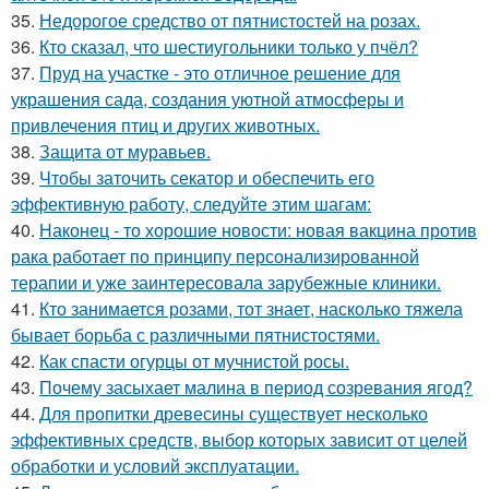
35.
Недорогое средство от пятнистостей на розах.
36.
Кто сказал, что шестиугольники только у пчёл?
37.
Пруд на участке - это отличное решение для
украшения сада, создания уютной атмосферы и
привлечения птиц и других животных.
38.
Защита от муравьев.
39.
Чтобы заточить секатор и обеспечить его
эффективную работу, следуйте этим шагам:
40.
Наконец - то хорошие новости: новая вакцина против
рака работает по принципу персонализированной
терапии и уже заинтересовала зарубежные клиники.
41.
Кто занимается розами, тот знает, насколько тяжела
бывает борьба с различными пятнистостями.
42.
Как спасти огурцы от мучнистой росы.
43.
Почему засыхает малина в период созревания ягод?
44.
Для пропитки древесины существует несколько
эффективных средств, выбор которых зависит от целей
обработки и условий эксплуатации.