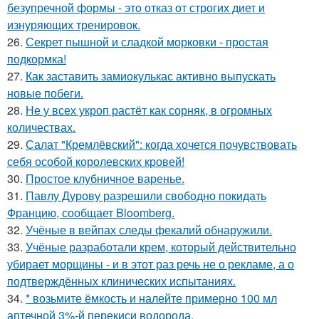
безупречной формы - это отказ от строгих диет и
изнуряющих тренировок.
26.
Секрет пышной и сладкой морковки - простая
подкормка!
27.
Как заставить замиокулькас активно выпускать
новые побеги.
28.
Не у всех укроп растёт как сорняк, в огромных
количествах.
29.
Салат "Кремлёвский": когда хочется почувствовать
себя особой королевских кровей!
30.
Простое клубничное варенье.
31.
Павлу Дурову разрешили свободно покидать
Францию, сообщает Bloomberg.
32.
Учёные в вейпах следы фекалий обнаружили.
33.
Учёные разработали крем, который действительно
убирает морщины - и в этот раз речь не о рекламе, а о
подтверждённых клинических испытаниях.
34.
* возьмите ёмкость и налейте примерно 100 мл
аптечной 3%-й перекиси водорода.