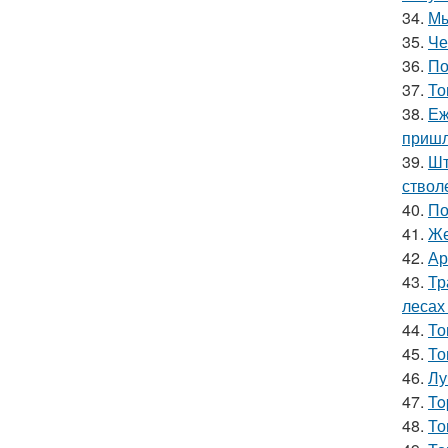
34.
Мы
35.
Че
36.
По
37.
То
38.
Еж
пришл
39.
Шт
ствол
40.
По
41.
Же
42.
Ар
43.
Тр
лесах
44.
То
45.
То
46.
Лу
47.
To
48.
То