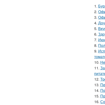
1.
Бур
2.
Офи
3.
Офи
4.
Доч
5.
Вку
6.
Здо
7.
Июн
8.
Пoл
9.
Исп
томат
10.
Не
11.
За
питат
12.
Тр
13.
Пе
14.
По
15.
Пр
16.
Со