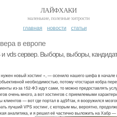
ЛАЙФХАКИ
маленькие, полезные хитрости
главная
новости
статьи
вера в европе
 и vds сервер. Выборы, выборы, кандида
 нужен новый хостинг », — осенило нашего шефа в начале 
объективной необходимостью, потому чтостарая кобра пер
иенты из-за 152-ФЗ идут сами, то можно предоставлять услуг
нгов очень много, а вот хостингов с приемлемыми характери
ы клиентов — вот где портал в ад!Итак, я вооружился мозг
ать лучший VPS хостинг, с которым мы, вероятно, продолж
хая аналитика, и я решил её частично выложить на Хабр —