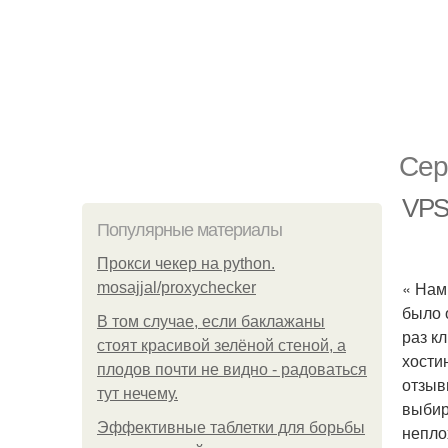
Сер
VPS
Популярные материалы
Прокси чекер на python.
« Нам
mosajjal/proxychecker
было 
В том случае, если баклажаны
раз кл
стоят красивой зелёной стеной, а
хости
плодов почти не видно - радоваться
отзыв
тут нечему.
выбир
Эффективные таблетки для борьбы
непло