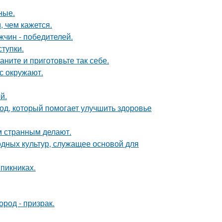
ные.
 чем кажется.
чин - победителей.
ступки.
аните и приготовьте так себе.
с окружают.
й.
од, который помогает улучшить здоровье
 странным делают.
одных культур, служащее основой для
 пикниках.
род - призрак.