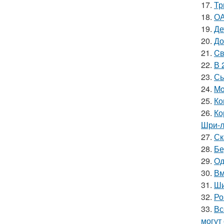
17.
Тр
18.
ОА
19.
Де
20.
До
21.
Cв
22.
В 
23.
Сы
24.
Mo
25.
Ко
26.
Ко
Шри-л
27.
Ск
28.
Бе
29.
Oд
30.
Вм
31.
Ши
32.
Ро
33.
Вс
могут