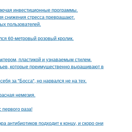
ключая инвестиционные программы.
ля снижения стресса превращают.
ых пользователей.
ился 60-метровый розовый кролик.
актером, пластикой и узнаваемым стилем.
евьев, которые преимущественно выращивают в
ебя за "Босса", но нарвался не на тех.
расная немезия.
 первого раза!
ра антибиотиков подходит к концу, и скоро они