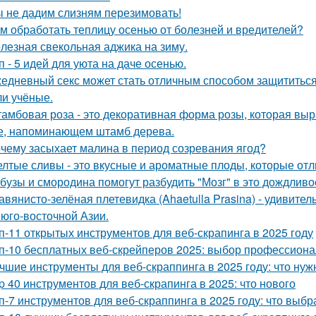
 не дадим слизням перезимовать!
м обработать теплицу осенью от болезней и вредителей?
лезная свекольная аджика на зиму.
п - 5 идей для уюта на даче осенью.
едневный секс может стать отличным способом защититься о
и учёные.
амбовая роза - это декоративная форма розы, которая в
е, напоминающем штамб дерева.
чему засыхает малина в период созревания ягод?
лтые сливы - это вкусные и ароматные плоды, которые отл
бузы и смородина помогут разбудить "Мозг" в это дождливо
авянисто-зелёная плетевидка (Ahaetulla Prasina) - удивите
 юго-восточной Азии.
п-11 открытых инструментов для веб-скрапинга в 2025 году
п-10 бесплатных веб-скрейперов 2025: выбор профессион
чшие инструменты для веб-скраппинга в 2025 году: что нуж
p 40 инструментов для веб-скрапинга в 2025: что нового
п-7 инструментов для веб-скраппинга в 2025 году: что выбр