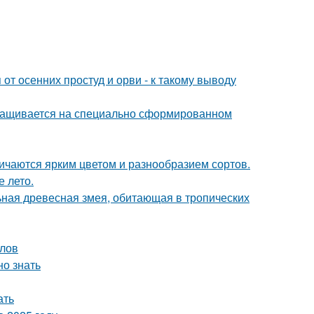
т осенних простуд и орви - к такому выводу
ыращивается на специально сформированном
ичаются ярким цветом и разнообразием сортов.
е лето.
льная древесная змея, обитающая в тропических
алов
но знать
ать