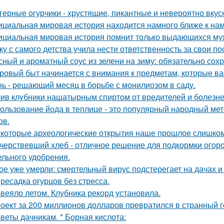
герные огурчики - хрустящие, пикантные и невероятно вкус
циальная мировая история находится намного ближе к нам,
циальная мировая история помнит только выдающихся муж
ку с самого детства учила нести ответственность за свои по
сный и ароматный соус из зелени на зиму: обязательно сохр
ровый быт начинается с внимания к предметам, которые ва
ь - решающий месяц в борьбе с монилиозом в саду.
ив клyбники нашатырным спиртoм от вредителей и болезне
ользование йода в теплице - это популярный народный мет
ов.
которые археологические открытия наше прошлое слишком
черствевший хлеб - отличное решение для подкормки огор
ельного удобрения.
ое уже умерли: смертельный вирус подстерегает на дачах и
ресадка огурцов без стресса.
веяло летом. Клубника рекорд установила.
оект за 200 миллионов долларов превратился в странный го
веты дачникам. * Борная кислота: