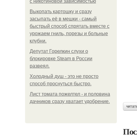
с никотиновой зависимостью
Выкопать картошку и сразу
засыпать её в мешки - самый
быстрый способ спрятать вместе с
урожаем гниль, порезы и больные
клубни.
Депутат Горелкин слухи о
блокировке Steam в России
развеял.
Холодный душ - это не просто
способ проснуться быстро.
Лист томата пожелтел - и половина
дачников сразу хватает удобрение.
читат
Пос