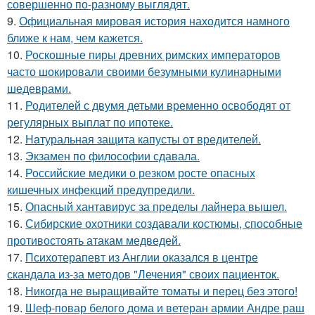
совершенно по-разному выглядят.
9.
Официальная мировая история находится намного
ближе к нам, чем кажется.
10.
Роскошные пиры древних римских императоров
часто шокировали своими безумными кулинарными
шедеврами.
11.
Родителей с двумя детьми временно освободят от
регулярных выплат по ипотеке.
12.
Haтуральная защита капусты от вредителей.
13.
Экзамен по философии сдавала.
14.
Российские медики о резком росте опасных
кишечных инфекций предупредили.
15.
Опасный хантавирус за пределы лайнера вышел.
16.
Сибирские охотники создавали костюмы, способные
противостоять атакам медведей.
17.
Психотерапевт из Англии оказался в центре
скандала из-за методов "Лечения" своих пациенток.
18.
Никогда не выращивайте томаты и перец без этого!
19.
Шеф-повар белого дома и ветеран армии Андре раш