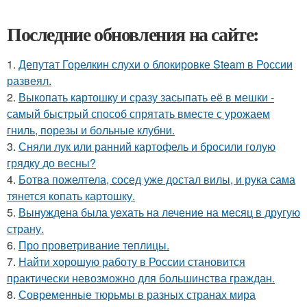
Последние обновления на сайте:
1.
Депутат Горелкин слухи о блокировке Steam в России
развеял.
2.
Выкопать картошку и сразу засыпать её в мешки -
самый быстрый способ спрятать вместе с урожаем
гниль, порезы и больные клубни.
3.
Сняли лук или ранний картофель и бросили голую
грядку до весны?
4.
Ботва пожелтела, сосед уже достал вилы, и рука сама
тянется копать картошку.
5.
Вынуждена была уехать на лечение на месяц в другую
страну.
6.
Про проветривание теплицы.
7.
Найти хорошую работу в России становится
практически невозможно для большинства граждан.
8.
Современные тюрьмы в разных странах мира