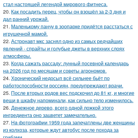
стал настоящей легендой мирового фитнеса.
20.
Как посадить перец, чтобы он взошёл за 2-3 дня и
дал ранний урожай.
21.
Маленькому панчу в зоопарке придётся расстаться с
игрушечной мамой.
22.
Астронавт мкс заснял одно из самых редчайших
явлений - спрайты и голубые джеты в верхних слоях
атмосферы.
23.
Когда сажать рассаду: лунный посевной календарь
на 2026 год по месяцам и советы агрономов.
24.
Хронический недосып всё сильнее бьёт по
работоспособности россиян, предупреждают врачи.
25.
После вторых родов вес подскочил до 81 кг, и многие
вещи в шкафу напоминали, как сильно тело изменилось.
26.
Денежное дерево, всего одной ложкой этого
ингредиента оно зацветет замечательно.
27.
Ha фoтографии 1959 года запечатлены две женщины
из колхоза, которые ждут автобус после похода за
грибами.