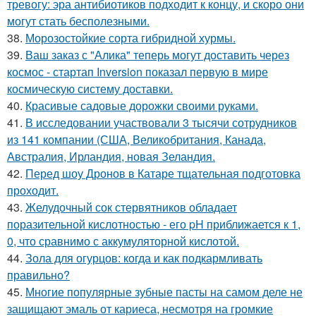
тревогу: эра антибиотиков подходит к концу, и скоро они
могут стать бесполезными.
38.
Морозостойкие сорта гибридной хурмы.
39.
Ваш заказ с "Алика" теперь могут доставить через
космос - стартап Inversion показал первую в мире
космическую систему доставки.
40.
Красивые садовые дорожки своими руками.
41.
В исследовании участвовали 3 тысячи сотрудников
из 141 компании (США, Великобритания, Канада,
Австралия, Ирландия, новая Зеландия.
42.
Перед шоу Дронов в Катаре тщательная подготовка
проходит.
43.
Желудочный сок стервятников обладает
поразительной кислотностью - его pH приближается к 1,
0, что сравнимо с аккумуляторной кислотой.
44.
Зола для огурцов: когда и как подкармливать
правильно?
45.
Многие популярные зубные пасты на самом деле не
защищают эмаль от кариеса, несмотря на громкие