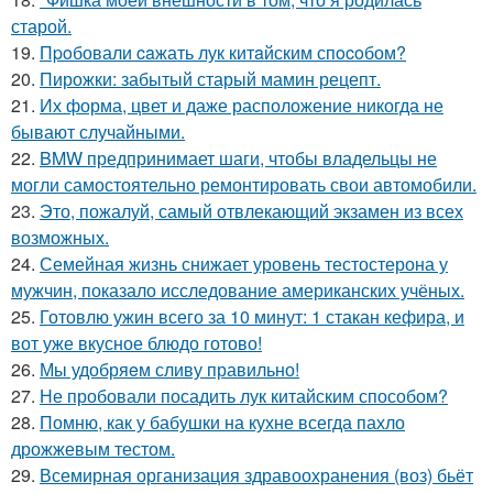
старой.
19.
Пpoбовали caжать лук китaйским спocoбом?
20.
Пирожки: забытый старый мамин рецепт.
21.
Их форма, цвет и даже расположение никогда не
бывают случайными.
22.
BMW предпринимает шаги, чтобы владельцы не
могли самостоятельно ремонтировать свои автомобили.
23.
Это, пожалуй, самый отвлекающий экзамен из всех
возможных.
24.
Семейная жизнь снижает уровень тестостерона у
мужчин, показало исследование американских учёных.
25.
Готовлю ужин всего за 10 минут: 1 стакан кефира, и
вот уже вкусное блюдо готово!
26.
Мы удобряeм сливу правильно!
27.
Не пробовали посадить лук китайским способом?
28.
Помню, как у бабушки на кухне всегда пахло
дрожжевым тестом.
29.
Всемирная организация здравоохранения (воз) бьёт