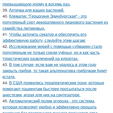
превышающую норму в восемь раз.
39.
Аптечка для ваших растений.
40.
Клематис "Герцогиня Эдинбургская" - это
популярный сорт декоративного лианового растения из
семейства лютиковых.
41.
Чтобы заточить секатор и обеспечить его
эффективную работу, следуйте этим шагам:
42.
Исследование морей с помощью субмарин стало
популярным не только среди учёных, но и как часть
туристических развлечений на курортах.
43.
В том случае, если вам не удалось в этом году
закрыть грибов, то такая альтернатива грибочкам будет
кстати.
44.
В США появились терапевтические пони, которые
помогают пациентам быстрее просыпаться после
анестезии, играя для них на синтезаторе.
45.
Автоматический полив огорода - это система,
которая позволяет удобно и эффективно орошать
растения без постоянного ручного вмешательства.