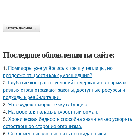
читать дальше →
Последние обновления на сайте:
1.
Помидоры уже упёрлись в крышу теплицы, но
продолжают цвести как сумасшедшие?
2.
Глубокие контрасты условий содержания в тюрьмах
разных стран отражают законы, доступные ресурсы и
подходы к реабилитации.
3.
Я не худею к морю - езжу в Турцию.
4.
На море вляпалась в курортный роман.
5.
Хроническая бедность способна значительно ускорять
естественное старение организма.
6.
Современные ученые пять неожиданных и