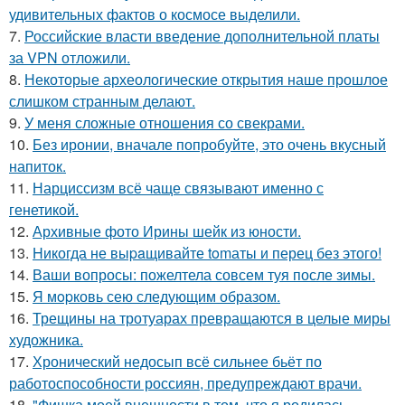
удивительных фактов о космосе выделили.
7.
Российские власти введение дополнительной платы
за VPN отложили.
8.
Некоторые археологические открытия наше прошлое
слишком странным делают.
9.
У меня сложные отношения со свекрами.
10.
Без иронии, вначале попробуйте, это очень вкусный
напиток.
11.
Нарциссизм всё чаще связывают именно с
генетикой.
12.
Архивные фото Ирины шейк из юности.
13.
Hикогда не выpaщивайте tomаты и перец без этого!
14.
Ваши вопросы: пожелтела совсем туя после зимы.
15.
Я мopковь сею следующим образом.
16.
Трещины на тротуарах превращаются в целые миры
художника.
17.
Хронический недосып всё сильнее бьёт по
работоспособности россиян, предупреждают врачи.
18.
"Фишка моей внешности в том, что я родилась