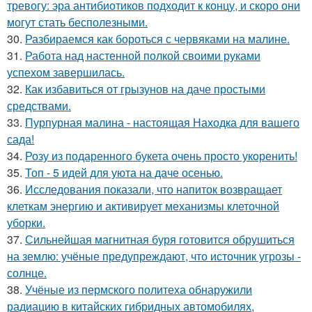
тревогу: эра антибиотиков подходит к концу, и скоро они
могут стать бесполезными.
30.
Разбираемся как бороться с червяками на малине.
31.
Работа над настенной полкой своими руками
успехом завершилась.
32.
Как избавиться от грызунов на даче простыми
средствами.
33.
Пурпурная малина - настоящая Находка для вашего
сада!
34.
Розу из подаренного букета очень просто укoренить!
35.
Топ - 5 идей для уюта на даче осенью.
36.
Исследования показали, что напиток возвращает
клеткам энергию и активирует механизмы клеточной
уборки.
37.
Сильнейшая магнитная буря готовится обрушиться
на землю: учёные предупреждают, что источник угрозы -
солнце.
38.
Учёные из пермского политеха обнаружили
радиацию в китайских гибридных автомобилях,