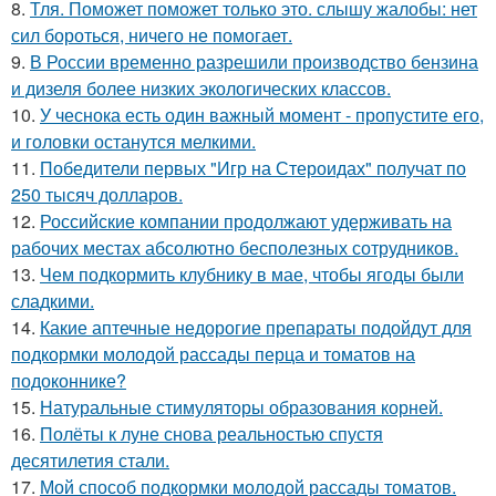
8.
Тля. Поможет поможет только это. слышу жалобы: нет
сил бороться, ничего не помогает.
9.
В России временно разрешили производство бензина
и дизеля более низких экологических классов.
10.
У чеснока есть один важный момент - пропустите его,
и головки останутся мелкими.
11.
Победители первых "Игр на Стероидах" получат по
250 тысяч долларов.
12.
Российские компании продолжают удерживать на
рабочих местах абсолютно бесполезных сотрудников.
13.
Чем подкормить клубнику в мае, чтобы ягоды были
сладкими.
14.
Какие аптечные недорогие препараты подойдут для
подкормки молодой рассады перца и томатов на
подоконнике?
15.
Натуральные стимуляторы образования корней.
16.
Полёты к луне снова реальностью спустя
десятилетия стали.
17.
Мой способ подкормки молодой рассады томатов.