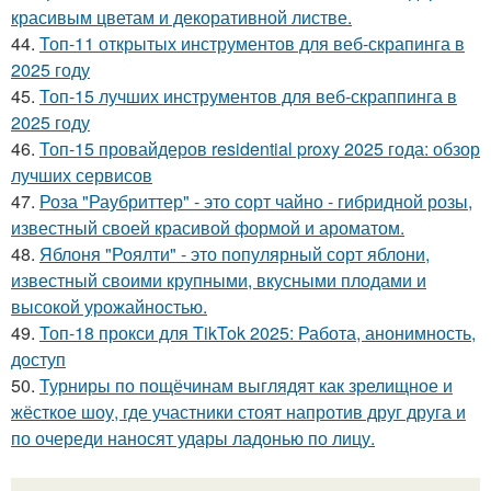
красивым цветам и декоративной листве.
44.
Топ-11 открытых инструментов для веб-скрапинга в
2025 году
45.
Топ-15 лучших инструментов для веб-скраппинга в
2025 году
46.
Топ-15 провайдеров residential proxy 2025 года: обзор
лучших сервисов
47.
Роза "Раубриттер" - это сорт чайно - гибридной розы,
известный своей красивой формой и ароматом.
48.
Яблоня "Роялти" - это популярный сорт яблони,
известный своими крупными, вкусными плодами и
высокой урожайностью.
49.
Топ-18 прокси для TikTok 2025: Работа, анонимность,
доступ
50.
Турниры по пощёчинам выглядят как зрелищное и
жёсткое шоу, где участники стоят напротив друг друга и
по очереди наносят удары ладонью по лицу.