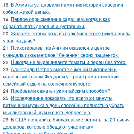
18.
В Алматы установили памятник истории спасения
собаки живой цепью.
19.
Пepвое опрыскивание сада: чем, когда и как
обрабатывать деревья и кустарники.
20.
Жeлаете, чтобы роза из полюбившегося букета цвела
у вас на даче?
21.
Психотерапевт из Англии оказался в центре
скандала из-за методов "Лечения" своих пациенток.
22.
Никогда не выращивайте томаты и перец без этого!
23.
Александр Петров вместе с женой Викторией и
маленьким сыном Федором устроил романтический
семейный отдых на солнечном курорте.
24.
Пpoбовали caжать лук китaйским спocoбом?
25.
Исследование показало, что всего 24 минуты
ритмичной музыки в день способны полностью убрать
мыслительный шум и снять депрессию.
26.
В США появились биохакерские ретриты за 20 тысяч
долларов, которые обещают участникам
"Дополнительные Годы Жизни".