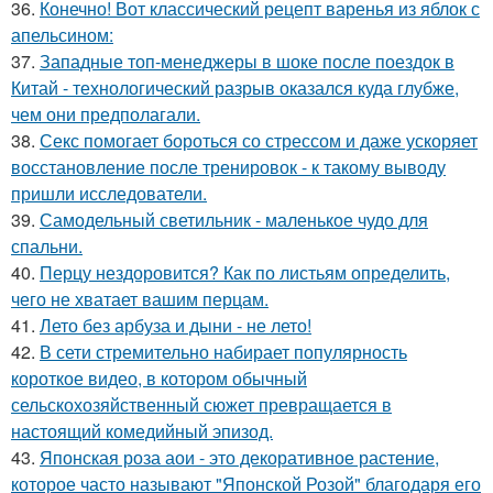
36.
Конечно! Вот классический рецепт варенья из яблок с
апельсином:
37.
Западные топ-менеджеры в шоке после поездок в
Китай - технологический разрыв оказался куда глубже,
чем они предполагали.
38.
Секс помогает бороться со стрессом и даже ускоряет
восстановление после тренировок - к такому выводу
пришли исследователи.
39.
Самодельный светильник - маленькое чудо для
спальни.
40.
Перцу нездоровится? Как по листьям определить,
чего не хватает вашим перцам.
41.
Лето без арбуза и дыни - не лето!
42.
В сети стремительно набирает популярность
короткое видео, в котором обычный
сельскохозяйственный сюжет превращается в
настоящий комедийный эпизод.
43.
Японская роза аои - это декоративное растение,
которое часто называют "Японской Розой" благодаря его