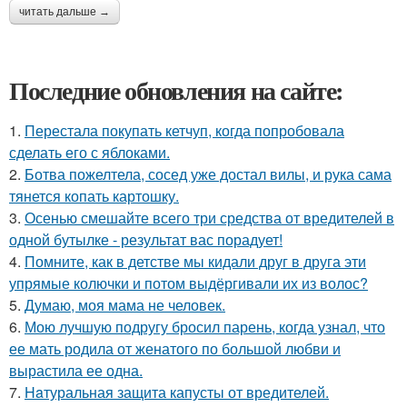
читать дальше →
Последние обновления на сайте:
1.
Перестала покупать кетчуп, когда попробовала
сделать его с яблоками.
2.
Ботва пожелтела, сосед уже достал вилы, и рука сама
тянется копать картошку.
3.
Осенью смешайте всего три средства от вредителей в
одной бутылке - результат вас порадует!
4.
Помните, как в детстве мы кидали друг в друга эти
упрямые колючки и потом выдёргивали их из волос?
5.
Думаю, моя мама не человек.
6.
Мою лучшую подругу бросил парень, когда узнал, что
ее мать родила от женатого по большой любви и
вырастила ее одна.
7.
Haтуральная защита капусты от вредителей.