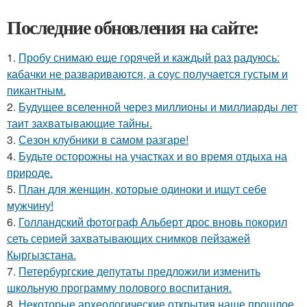
Последние обновления на сайте:
1.
Пробу снимаю еще горячей и каждый раз радуюсь:
кабачки не развариваются, а соус получается густым и
пикантным.
2.
Будущее вселенной через миллионы и миллиарды лет
таит захватывающие тайны.
3.
Сезон клубники в самом разгаре!
4.
Будьте осторожны на участках и во время отдыха на
природе.
5.
План для женщин, которые одиноки и ищут себе
мужчину!
6.
Голландский фотограф Альберт дрос вновь покорил
сеть серией захватывающих снимков пейзажей
Кыргызстана.
7.
Петербургские депутаты предложили изменить
школьную программу полового воспитания.
8.
Некоторые археологические открытия наше прошлое