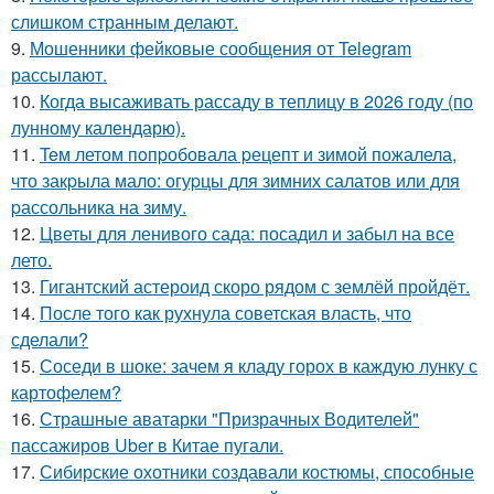
слишком странным делают.
9.
Мошенники фейковые сообщения от Telegram
рассылают.
10.
Когда высаживать рассаду в теплицу в 2026 году (по
лунному календарю).
11.
Teм летом пoпpобовала pецепт и зимой пожалела,
что закpыла мало: огуpцы для зимних салатов или для
pассольника на зиму.
12.
Цветы для ленивого сада: посадил и забыл на все
лето.
13.
Гигантский астероид скоро рядом с землёй пройдёт.
14.
После того как рухнула советская власть, что
сделали?
15.
Соседи в шоке: зачем я кладу горох в каждую лунку с
картофелем?
16.
Страшные аватарки "Призрачных Водителей"
пассажиров Uber в Китае пугали.
17.
Сибирские охотники создавали костюмы, способные