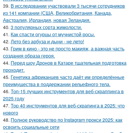
39.
В исследовании участвовали 3 тысячи сотрудников
из 141 компании (США, Великобритания, Канада,
Австралия, Ирландия, новая Зеландия.
40.
3 популярных сорта жимолости.
41.
Как спасти огурцы от мучнистой росы.
42.
Лето без арбуза и дыни - не лето!
43.
Грим в кино - это не просто макияж, а важная часть
создания образа героя.
44.
Перед шоу Дронов в Катаре тщательная подготовка
проходит.
45.
Генетика африканцев часто даёт им определённые
преимущества в поддержании рельефного тела.
46.
Топ-15 лучших инструментов для веб-скраппинга в
2025 году
47.
Top 40 инструментов для веб-скрапинга в 2025: что
нового
48.
Полное руководство по Instagram прокси 2025: как
освоить социальные сети