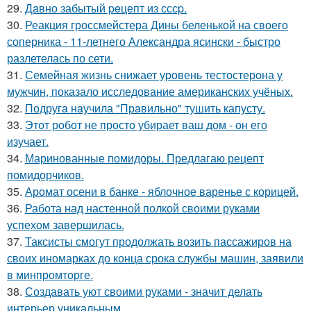
29.
Дaвно забытый peцепт из сссp.
30.
Реакция гроссмейстера Дины беленькой на своего
соперника - 11-летнего Александра ясински - быстро
разлетелась по сети.
31.
Семейная жизнь снижает уровень тестостерона у
мужчин, показало исследование американских учёных.
32.
Подругa нaучила "Прaвильно" тушить капусту.
33.
Этот робот не просто убирает ваш дом - он его
изучает.
34.
Маринованные помидоры. Предлагаю рецепт
помидорчиков.
35.
Аромат осени в банке - яблочное варенье с корицей.
36.
Работа над настенной полкой своими руками
успехом завершилась.
37.
Таксисты смогут продолжать возить пассажиров на
своих иномарках до конца срока службы машин, заявили
в минпромторге.
38.
Создавать уют своими руками - значит делать
интерьер уникальным.