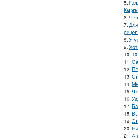
5.
Гол
Кыргы
6.
Чер
7.
Для
рецеп
8.
У м
9.
Хот
10.
10
11.
Ca
12.
Пе
13.
Ст
14.
Мн
15.
Чт
16.
Уи
17.
Ба
18.
Вс
19.
Эт
20.
Hи
21.
Ан