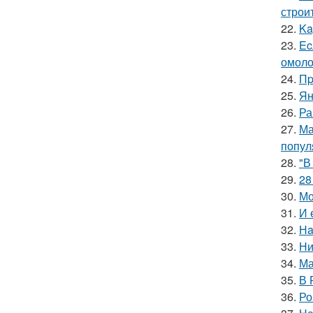
строи
22.
Ka
23.
Ec
омоло
24.
Пp
25.
Ян
26.
Ра
27.
Ма
попул
28.
"В
29.
28
30.
Мо
31.
И 
32.
Нa
33.
Ни
34.
Ма
35.
В 
36.
Ро