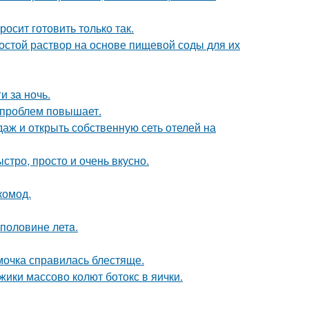
осит готовить только так.
ростой раствор на основе пищевой соды для их
и за ночь.
 проблем повышает.
даж и открыть собственную сеть отелей на
ыстро, просто и очень вкусно.
комод.
 половине летa.
мочка справилась блестяще.
ики массово колют ботокс в яички.