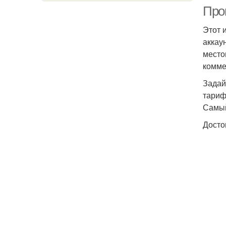
Про
Этот 
аккау
место
комме
Задай
тариф
Самый
Досто