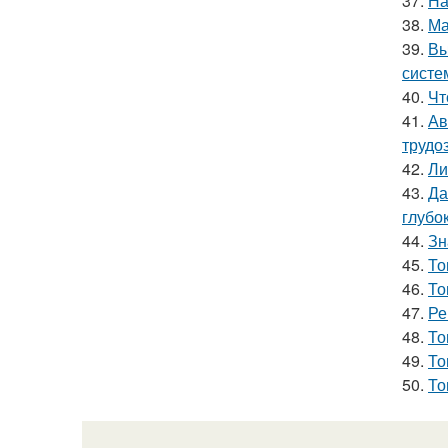
37.
На
38.
Ма
39.
Вы
систе
40.
Чт
41.
Ав
трудо
42.
Ли
43.
Да
глубо
44.
Зн
45.
То
46.
То
47.
Ре
48.
То
49.
То
50.
То