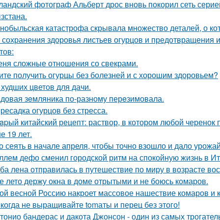
ландский фотограф Альберт дрос вновь покорил сеть сери
зстана.
нобыльская катастрофа скрывала множество деталей, о кот
 сохранения здоровья листьев огурцов и предотвращения и
тов:
еня сложные отношения со свекрами.
ите получить огурцы без болезней и с хорошим здоровьем?
 худших цветов для дачи.
довая зeмляника по-разному перeзимовала.
ресадка огурцов без стресса.
apый китайский рецепт: раствор, в котором любой черенок 
е 19 лет.
о сеять в начале апреля, чтобы точно взошло и дало урожа
ллем дефо сменил городской ритм на спокойную жизнь в Ит
ба лена отправилась в путешествие по миру в возрасте вос
е лето держу окна в доме отрытыми и не боюсь комаров.
ой весной Россию накроет массовое нашествие комаров и 
когда не выращивайте tomаты и перец без этого!
тонио бандерас и дакота Джонсон - один из самых трогател