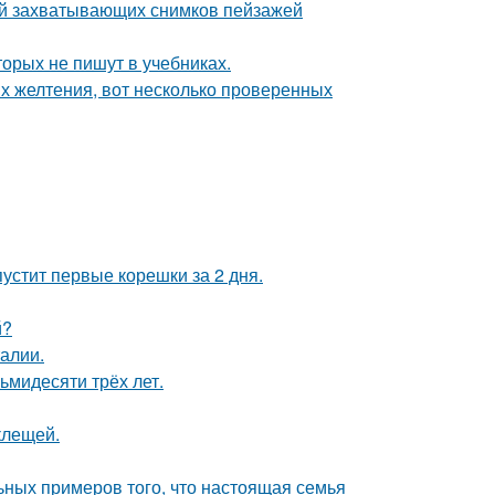
ей захватывающих снимков пейзажей
орых не пишут в учебниках.
х желтения, вот несколько проверенных
пустит первые корешки за 2 дня.
й?
алии.
ьмидесяти трёх лет.
клещей.
ьных примеров того, что настоящая семья