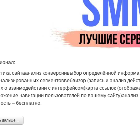
ионал:
стика сайтаанализ конверсиивыбор определённой информац
нализированных сегментоввебвизор (запись и анализ дейст
х о взаимодействии с интерфейсом)карта ссылок (отображе
ражение навигации пользователей по вашему сайту)анали
ость – бесплатно.
ь дальше →