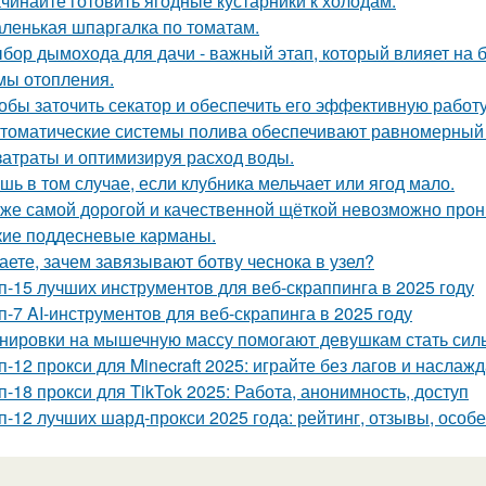
чинайте готовить ягодные кустарники к холодам.
ленькая шпаргалка по томатам.
бор дымохода для дачи - важный этап, который влияет на 
мы отопления.
обы заточить секатор и обеспечить его эффективную работу
томатические системы полива обеспечивают равномерный 
затраты и оптимизируя расход воды.
шь в том случае, если клубника мельчает или ягод мало.
же самой дорогой и качественной щёткой невозможно прони
кие поддесневые карманы.
аете, зачем завязывают ботву чеснока в узел?
п-15 лучших инструментов для веб-скраппинга в 2025 году
п-7 AI-инструментов для веб-скрапинга в 2025 году
нировки на мышечную массу помогают девушкам стать силь
п-12 прокси для Minecraft 2025: играйте без лагов и наслаж
п-18 прокси для TikTok 2025: Работа, анонимность, доступ
п-12 лучших шард-прокси 2025 года: рейтинг, отзывы, особ