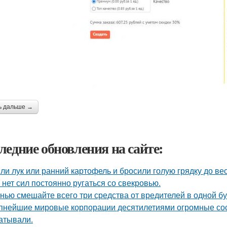
ь дальше →
ледние обновления на сайте:
ли лук или ранний картофель и бросили голую грядку до ве
 нет сил постоянно ругаться со свекровью.
нью смешайте всего три средства от вредителей в одной бут
пнейшие мировые корпорации десятилетиями огромные сос
атывали.