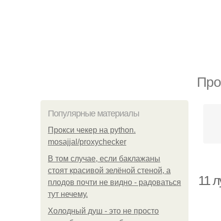
Про
Популярные материалы
Прокси чекер на python.
mosajjal/proxychecker
В том случае, если баклажаны
стоят красивой зелёной стеной, а
11 
плодов почти не видно - радоваться
тут нечему.
Холодный душ - это не просто