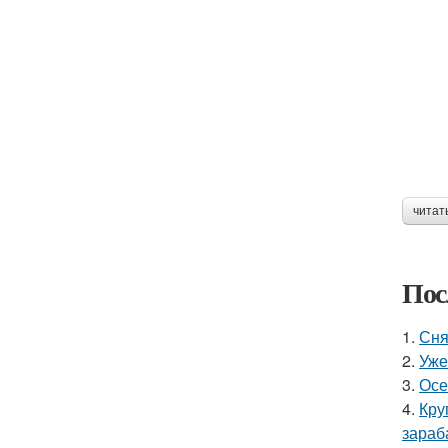
читат
Пос
1.
Сня
2.
Уже
3.
Осе
4.
Кру
зараб