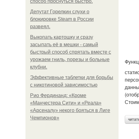
способ проснуться быстро.
Депутат Горелкин слухи о
блокировке Steam в России
развеял.
Выкопать картошку и сразу
засыпать её в мешки - самый
быстрый способ спрятать вместе с
урожаем гниль, порезы и больные
Функц
клубни.
стати
Эффективные таблетки для борьбы
персо
с никотиновой зависимостью
данны
(отоб
Рио Фердинанд: «Кроме
Стоим
«Манчестера Сити» и «Реала»
«Арсеналу» некого бояться в Лиге
Чемпионов»
читат